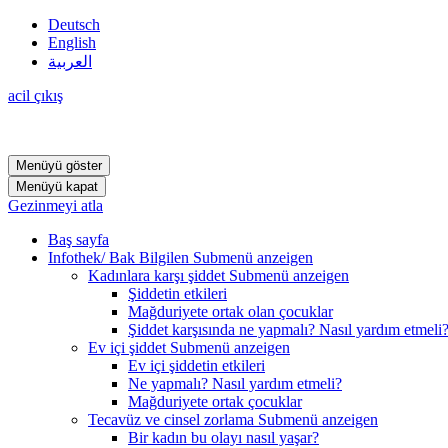
Deutsch
English
العربية
acil çıkış
Menüyü göster
Menüyü kapat
Gezinmeyi atla
Baş sayfa
Infothek/ Bak Bilgilen
Submenü anzeigen
Kadınlara karşı şiddet
Submenü anzeigen
Şiddetin etkileri
Mağduriyete ortak olan çocuklar
Şiddet karşısında ne yapmalı? Nasıl yardım etmeli
Ev içi şiddet
Submenü anzeigen
Ev içi şiddetin etkileri
Ne yapmalı? Nasıl yardım etmeli?
Mağduriyete ortak çocuklar
Tecavüz ve cinsel zorlama
Submenü anzeigen
Bir kadın bu olayı nasıl yaşar?