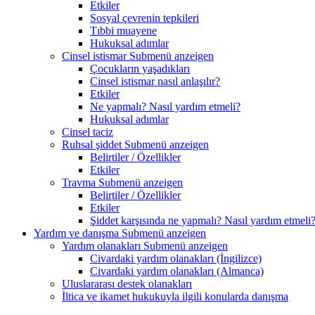
Etkiler
Sosyal çevrenin tepkileri
Tıbbi muayene
Hukuksal adımlar
Cinsel istismar
Submenü anzeigen
Çocukların yaşadıkları
Cinsel istismar nasıl anlaşılır?
Etkiler
Ne yapmalı? Nasıl yardım etmeli?
Hukuksal adımlar
Cinsel taciz
Ruhsal şiddet
Submenü anzeigen
Belirtiler / Özellikler
Etkiler
Travma
Submenü anzeigen
Belirtiler / Özellikler
Etkiler
Şiddet karşısında ne yapmalı? Nasıl yardım etmeli
Yardım ve danışma
Submenü anzeigen
Yardım olanakları
Submenü anzeigen
Civardaki yardım olanakları (İngilizce)
Civardaki yardım olanakları (Almanca)
Uluslararası destek olanakları
İltica ve ikamet hukukuyla ilgili konularda danışma