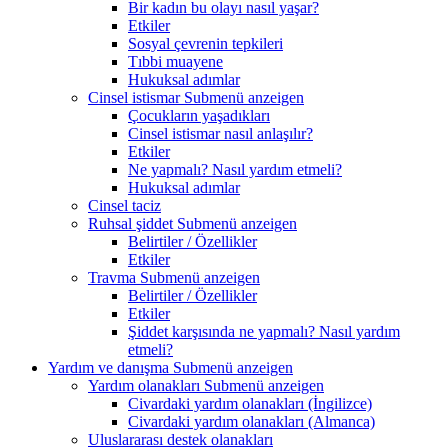
Bir kadın bu olayı nasıl yaşar?
Etkiler
Sosyal çevrenin tepkileri
Tıbbi muayene
Hukuksal adımlar
Cinsel istismar
Submenü anzeigen
Çocukların yaşadıkları
Cinsel istismar nasıl anlaşılır?
Etkiler
Ne yapmalı? Nasıl yardım etmeli?
Hukuksal adımlar
Cinsel taciz
Ruhsal şiddet
Submenü anzeigen
Belirtiler / Özellikler
Etkiler
Travma
Submenü anzeigen
Belirtiler / Özellikler
Etkiler
Şiddet karşısında ne yapmalı? Nasıl yardım
etmeli?
Yardım ve danışma
Submenü anzeigen
Yardım olanakları
Submenü anzeigen
Civardaki yardım olanakları (İngilizce)
Civardaki yardım olanakları (Almanca)
Uluslararası destek olanakları