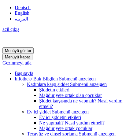
Deutsch
English
العربية
acil çıkış
Menüyü göster
Menüyü kapat
Gezinmeyi atla
Baş sayfa
Infothek/ Bak Bilgilen
Submenü anzeigen
Kadınlara karşı şiddet
Submenü anzeigen
Şiddetin etkileri
Mağduriyete ortak olan çocuklar
Şiddet karşısında ne yapmalı? Nasıl yardım
etmeli?
Ev içi şiddet
Submenü anzeigen
Ev içi şiddetin etkileri
Ne yapmalı? Nasıl yardım etmeli?
Mağduriyete ortak çocuklar
Tecavüz ve cinsel zorlama
Submenü anzeigen