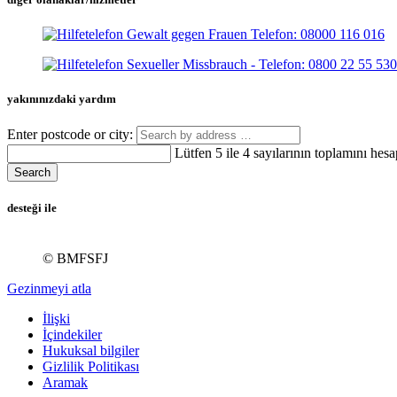
yakınınızdaki yardım
Enter postcode or city:
Lütfen 5 ile 4 sayılarının toplamını hesa
Search
desteği ile
© BMFSFJ
Gezinmeyi atla
İlişki
İçindekiler
Hukuksal bilgiler
Gizlilik Politikası
Aramak