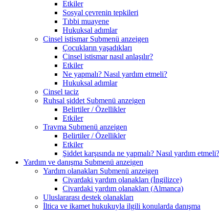
Etkiler
Sosyal çevrenin tepkileri
Tıbbi muayene
Hukuksal adımlar
Cinsel istismar
Submenü anzeigen
Çocukların yaşadıkları
Cinsel istismar nasıl anlaşılır?
Etkiler
Ne yapmalı? Nasıl yardım etmeli?
Hukuksal adımlar
Cinsel taciz
Ruhsal şiddet
Submenü anzeigen
Belirtiler / Özellikler
Etkiler
Travma
Submenü anzeigen
Belirtiler / Özellikler
Etkiler
Şiddet karşısında ne yapmalı? Nasıl yardım etmeli
Yardım ve danışma
Submenü anzeigen
Yardım olanakları
Submenü anzeigen
Civardaki yardım olanakları (İngilizce)
Civardaki yardım olanakları (Almanca)
Uluslararası destek olanakları
İltica ve ikamet hukukuyla ilgili konularda danışma