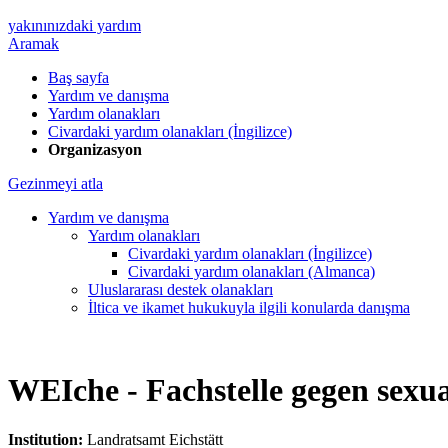
yakınınızdaki yardım
Aramak
Baş sayfa
Yardım ve danışma
Yardım olanakları
Civardaki yardım olanakları (İngilizce)
Organizasyon
Gezinmeyi atla
Yardım ve danışma
Yardım olanakları
Civardaki yardım olanakları (İngilizce)
Civardaki yardım olanakları (Almanca)
Uluslararası destek olanakları
İltica ve ikamet hukukuyla ilgili konularda danışma
WEIche - Fachstelle gegen sexua
Institution:
Landratsamt Eichstätt