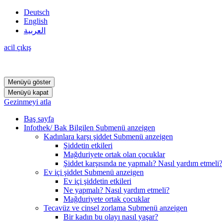
Deutsch
English
العربية
acil çıkış
Menüyü göster
Menüyü kapat
Gezinmeyi atla
Baş sayfa
Infothek/ Bak Bilgilen
Submenü anzeigen
Kadınlara karşı şiddet
Submenü anzeigen
Şiddetin etkileri
Mağduriyete ortak olan çocuklar
Şiddet karşısında ne yapmalı? Nasıl yardım etmeli
Ev içi şiddet
Submenü anzeigen
Ev içi şiddetin etkileri
Ne yapmalı? Nasıl yardım etmeli?
Mağduriyete ortak çocuklar
Tecavüz ve cinsel zorlama
Submenü anzeigen
Bir kadın bu olayı nasıl yaşar?