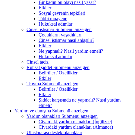
Bir kadın bu olayı nasıl yaşar?
Etkiler
Sosyal çevrenin tepkileri
Tıbbi muayene
Hukuksal adımlar
Cinsel istismar
Submenü anzeigen
Çocukların yaşadıkları
Cinsel istismar nasıl anlaşılır?
Etkiler
Ne yapmalı? Nasıl yardım etmeli?
Hukuksal adımlar
Cinsel taciz
Ruhsal şiddet
Submenü anzeigen
Belirtiler / Özellikler
Etkiler
Travma
Submenü anzeigen
Belirtiler / Özellikler
Etkiler
Şiddet karşısında ne yapmalı? Nasıl yardım
etmeli?
Yardım ve danışma
Submenü anzeigen
Yardım olanakları
Submenü anzeigen
Civardaki yardım olanakları (İngilizce)
Civardaki yardım olanakları (Almanca)
Uluslararası destek olanakları