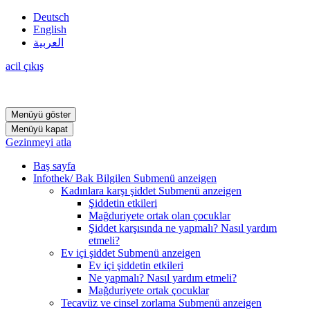
Deutsch
English
العربية
acil çıkış
Menüyü göster
Menüyü kapat
Gezinmeyi atla
Baş sayfa
Infothek/ Bak Bilgilen
Submenü anzeigen
Kadınlara karşı şiddet
Submenü anzeigen
Şiddetin etkileri
Mağduriyete ortak olan çocuklar
Şiddet karşısında ne yapmalı? Nasıl yardım
etmeli?
Ev içi şiddet
Submenü anzeigen
Ev içi şiddetin etkileri
Ne yapmalı? Nasıl yardım etmeli?
Mağduriyete ortak çocuklar
Tecavüz ve cinsel zorlama
Submenü anzeigen