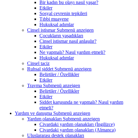
Bir kadın bu olayı nasıl yaşar?
Etkiler
Sosyal çevrenin tepkileri
Tıbbi muayene
Hukuksal adımlar
Cinsel istismar
Submenü anzeigen
Çocukların yaşadıkları
Cinsel istismar nasıl anlaşılır?
Etkiler
Ne yapmalı? Nasıl yardım etmeli?
Hukuksal adımlar
Cinsel taciz
Ruhsal şiddet
Submenü anzeigen
Belirtiler / Özellikler
Etkiler
Travma
Submenü anzeigen
Belirtiler / Özellikler
Etkiler
Şiddet karşısında ne yapmalı? Nasıl yardım
etmeli?
Yardım ve danışma
Submenü anzeigen
Yardım olanakları
Submenü anzeigen
Civardaki yardım olanakları (İngilizce)
Civardaki yardım olanakları (Almanca)
Uluslararası destek olanakları