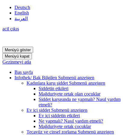
Deutsch
English
العربية
acil çıkış
Menüyü göster
Menüyü kapat
Gezinmeyi atla
Baş sayfa
Infothek/ Bak Bilgilen
Submenü anzeigen
Kadınlara karşı şiddet
Submenü anzeigen
Şiddetin etkileri
Mağduriyete ortak olan çocuklar
Şiddet karşısında ne yapmalı? Nasıl yardım
etmeli?
Ev içi şiddet
Submenü anzeigen
Ev içi şiddetin etkileri
Ne yapmalı? Nasıl yardım etmeli?
Mağduriyete ortak çocuklar
Tecavüz ve cinsel zorlama
Submenü anzeigen