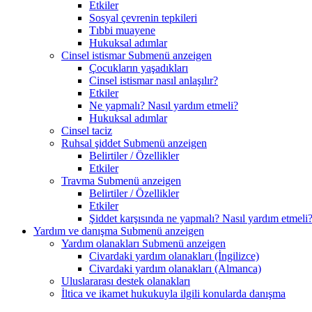
Etkiler
Sosyal çevrenin tepkileri
Tıbbi muayene
Hukuksal adımlar
Cinsel istismar
Submenü anzeigen
Çocukların yaşadıkları
Cinsel istismar nasıl anlaşılır?
Etkiler
Ne yapmalı? Nasıl yardım etmeli?
Hukuksal adımlar
Cinsel taciz
Ruhsal şiddet
Submenü anzeigen
Belirtiler / Özellikler
Etkiler
Travma
Submenü anzeigen
Belirtiler / Özellikler
Etkiler
Şiddet karşısında ne yapmalı? Nasıl yardım etmeli
Yardım ve danışma
Submenü anzeigen
Yardım olanakları
Submenü anzeigen
Civardaki yardım olanakları (İngilizce)
Civardaki yardım olanakları (Almanca)
Uluslararası destek olanakları
İltica ve ikamet hukukuyla ilgili konularda danışma