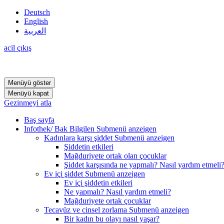
Deutsch
English
العربية
acil çıkış
Menüyü göster
Menüyü kapat
Gezinmeyi atla
Baş sayfa
Infothek/ Bak Bilgilen
Submenü anzeigen
Kadınlara karşı şiddet
Submenü anzeigen
Şiddetin etkileri
Mağduriyete ortak olan çocuklar
Şiddet karşısında ne yapmalı? Nasıl yardım etmeli
Ev içi şiddet
Submenü anzeigen
Ev içi şiddetin etkileri
Ne yapmalı? Nasıl yardım etmeli?
Mağduriyete ortak çocuklar
Tecavüz ve cinsel zorlama
Submenü anzeigen
Bir kadın bu olayı nasıl yaşar?