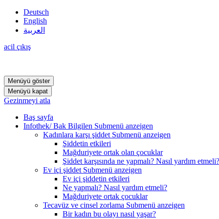
Deutsch
English
العربية
acil çıkış
Menüyü göster
Menüyü kapat
Gezinmeyi atla
Baş sayfa
Infothek/ Bak Bilgilen
Submenü anzeigen
Kadınlara karşı şiddet
Submenü anzeigen
Şiddetin etkileri
Mağduriyete ortak olan çocuklar
Şiddet karşısında ne yapmalı? Nasıl yardım etmeli
Ev içi şiddet
Submenü anzeigen
Ev içi şiddetin etkileri
Ne yapmalı? Nasıl yardım etmeli?
Mağduriyete ortak çocuklar
Tecavüz ve cinsel zorlama
Submenü anzeigen
Bir kadın bu olayı nasıl yaşar?