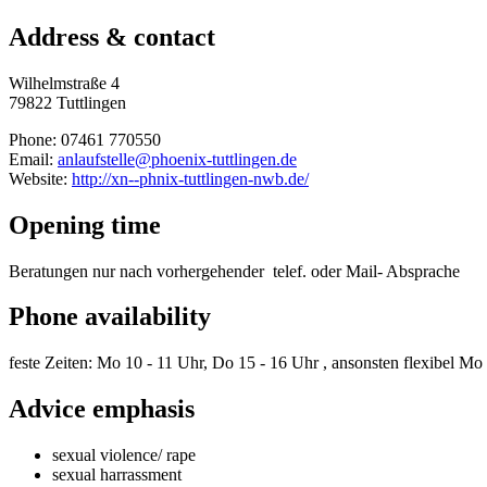
Address & contact
Wilhelmstraße 4
79822 Tuttlingen
Phone: 07461 770550
Email:
anlaufstelle@phoenix-tuttlingen.de
Website:
http://xn--phnix-tuttlingen-nwb.de/
Opening time
Beratungen nur nach vorhergehender telef. oder Mail- Absprache
Phone availability
feste Zeiten: Mo 10 - 11 Uhr, Do 15 - 16 Uhr , ansonsten flexibel Mo 
Advice emphasis
sexual violence/ rape
sexual harrassment