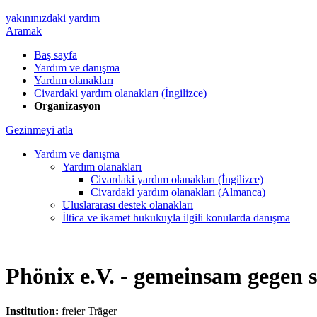
yakınınızdaki yardım
Aramak
Baş sayfa
Yardım ve danışma
Yardım olanakları
Civardaki yardım olanakları (İngilizce)
Organizasyon
Gezinmeyi atla
Yardım ve danışma
Yardım olanakları
Civardaki yardım olanakları (İngilizce)
Civardaki yardım olanakları (Almanca)
Uluslararası destek olanakları
İltica ve ikamet hukukuyla ilgili konularda danışma
Phönix e.V. - gemeinsam gegen s
Institution:
freier Träger