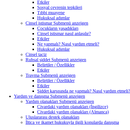
Etkiler
Sosyal çevrenin tepkileri
Tıbbi muayene
Hukuksal adımlar
Cinsel istismar
Submenü anzeigen
Çocukların yaşadıkları
Cinsel istismar nasıl anlaşılır?
Etkiler
Ne yapmalı? Nasıl yardım etmeli?
Hukuksal adımlar
Cinsel taciz
Ruhsal şiddet
Submenü anzeigen
Belirtiler / Özellikler
Etkiler
Travma
Submenü anzeigen
Belirtiler / Özellikler
Etkiler
Şiddet karşısında ne yapmalı? Nasıl yardım etmeli
Yardım ve danışma
Submenü anzeigen
Yardım olanakları
Submenü anzeigen
Civardaki yardım olanakları (İngilizce)
Civardaki yardım olanakları (Almanca)
Uluslararası destek olanakları
İltica ve ikamet hukukuyla ilgili konularda danışma