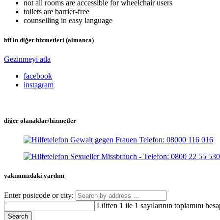
not all rooms are accessible for wheelchair users
toilets are barrier-free
counselling in easy language
bff in diğer hizmetleri (almanca)
Gezinmeyi atla
facebook
instagram
diğer olanaklar/hizmetler
yakınınızdaki yardım
Enter postcode or city:
Lütfen 1 ile 1 sayılarının toplamını hesa
Search