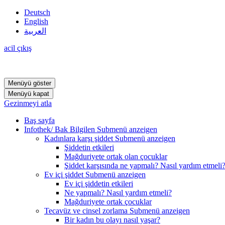
Deutsch
English
العربية
acil çıkış
Menüyü göster
Menüyü kapat
Gezinmeyi atla
Baş sayfa
Infothek/ Bak Bilgilen
Submenü anzeigen
Kadınlara karşı şiddet
Submenü anzeigen
Şiddetin etkileri
Mağduriyete ortak olan çocuklar
Şiddet karşısında ne yapmalı? Nasıl yardım etmeli
Ev içi şiddet
Submenü anzeigen
Ev içi şiddetin etkileri
Ne yapmalı? Nasıl yardım etmeli?
Mağduriyete ortak çocuklar
Tecavüz ve cinsel zorlama
Submenü anzeigen
Bir kadın bu olayı nasıl yaşar?