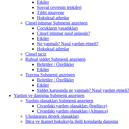
Etkiler
Sosyal çevrenin tepkileri
Tıbbi muayene
Hukuksal adımlar
Cinsel istismar
Submenü anzeigen
Çocukların yaşadıkları
Cinsel istismar nasıl anlaşılır?
Etkiler
Ne yapmalı? Nasıl yardım etmeli?
Hukuksal adımlar
Cinsel taciz
Ruhsal şiddet
Submenü anzeigen
Belirtiler / Özellikler
Etkiler
Travma
Submenü anzeigen
Belirtiler / Özellikler
Etkiler
Şiddet karşısında ne yapmalı? Nasıl yardım etmeli
Yardım ve danışma
Submenü anzeigen
Yardım olanakları
Submenü anzeigen
Civardaki yardım olanakları (İngilizce)
Civardaki yardım olanakları (Almanca)
Uluslararası destek olanakları
İltica ve ikamet hukukuyla ilgili konularda danışma