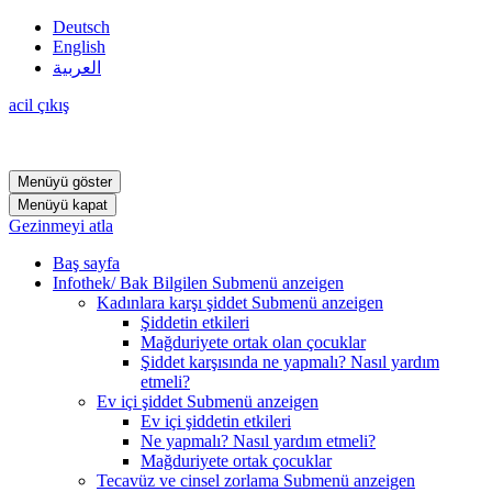
Deutsch
English
العربية
acil çıkış
Menüyü göster
Menüyü kapat
Gezinmeyi atla
Baş sayfa
Infothek/ Bak Bilgilen
Submenü anzeigen
Kadınlara karşı şiddet
Submenü anzeigen
Şiddetin etkileri
Mağduriyete ortak olan çocuklar
Şiddet karşısında ne yapmalı? Nasıl yardım
etmeli?
Ev içi şiddet
Submenü anzeigen
Ev içi şiddetin etkileri
Ne yapmalı? Nasıl yardım etmeli?
Mağduriyete ortak çocuklar
Tecavüz ve cinsel zorlama
Submenü anzeigen