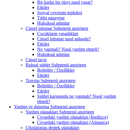
Bir kadın bu olayı nasıl yaşar?
Etkiler
Sosyal çevrenin tepkileri
Tıbbi muayene
Hukuksal adımlar
Cinsel istismar
Submenü anzeigen
Çocukların yaşadıkları
Cinsel istismar nasıl anlaşılır?
Etkiler
Ne yapmalı? Nasıl yardım etmeli?
Hukuksal adımlar
Cinsel taciz
Ruhsal şiddet
Submenü anzeigen
Belirtiler / Özellikler
Etkiler
Travma
Submenü anzeigen
Belirtiler / Özellikler
Etkiler
Şiddet karşısında ne yapmalı? Nasıl yardım
etmeli?
Yardım ve danışma
Submenü anzeigen
Yardım olanakları
Submenü anzeigen
Civardaki yardım olanakları (İngilizce)
Civardaki yardım olanakları (Almanca)
Uluslararası destek olanakları