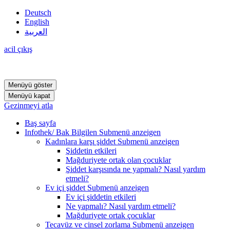
Deutsch
English
العربية
acil çıkış
Menüyü göster
Menüyü kapat
Gezinmeyi atla
Baş sayfa
Infothek/ Bak Bilgilen
Submenü anzeigen
Kadınlara karşı şiddet
Submenü anzeigen
Şiddetin etkileri
Mağduriyete ortak olan çocuklar
Şiddet karşısında ne yapmalı? Nasıl yardım
etmeli?
Ev içi şiddet
Submenü anzeigen
Ev içi şiddetin etkileri
Ne yapmalı? Nasıl yardım etmeli?
Mağduriyete ortak çocuklar
Tecavüz ve cinsel zorlama
Submenü anzeigen