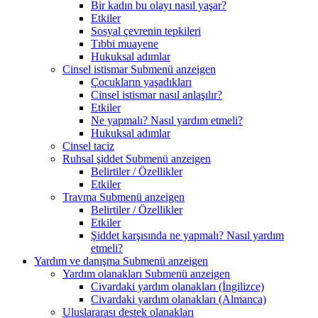
Bir kadın bu olayı nasıl yaşar?
Etkiler
Sosyal çevrenin tepkileri
Tıbbi muayene
Hukuksal adımlar
Cinsel istismar
Submenü anzeigen
Çocukların yaşadıkları
Cinsel istismar nasıl anlaşılır?
Etkiler
Ne yapmalı? Nasıl yardım etmeli?
Hukuksal adımlar
Cinsel taciz
Ruhsal şiddet
Submenü anzeigen
Belirtiler / Özellikler
Etkiler
Travma
Submenü anzeigen
Belirtiler / Özellikler
Etkiler
Şiddet karşısında ne yapmalı? Nasıl yardım
etmeli?
Yardım ve danışma
Submenü anzeigen
Yardım olanakları
Submenü anzeigen
Civardaki yardım olanakları (İngilizce)
Civardaki yardım olanakları (Almanca)
Uluslararası destek olanakları