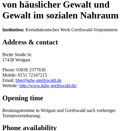
von häuslicher Gewalt und
Gewalt im sozialen Nahraum
Institution:
Kreisdiakonisches Werk Greifswald-Vorpommern
Address & contact
Breite Straße 6c
17438 Wolgast
Phone: 03836 2377630
Mobile: 0151 72167215
Email:
bhg@kdw-greifswald.de
Website:
http://www.kdw-greifswald.de/
Opening time
Beratungstermine in Wolgast und Greifswald nach vorheriger
Terminvereinbarung.
Phone availability