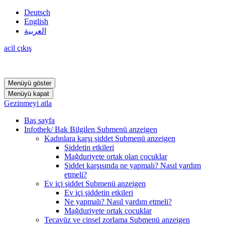
Deutsch
English
العربية
acil çıkış
Menüyü göster
Menüyü kapat
Gezinmeyi atla
Baş sayfa
Infothek/ Bak Bilgilen
Submenü anzeigen
Kadınlara karşı şiddet
Submenü anzeigen
Şiddetin etkileri
Mağduriyete ortak olan çocuklar
Şiddet karşısında ne yapmalı? Nasıl yardım
etmeli?
Ev içi şiddet
Submenü anzeigen
Ev içi şiddetin etkileri
Ne yapmalı? Nasıl yardım etmeli?
Mağduriyete ortak çocuklar
Tecavüz ve cinsel zorlama
Submenü anzeigen