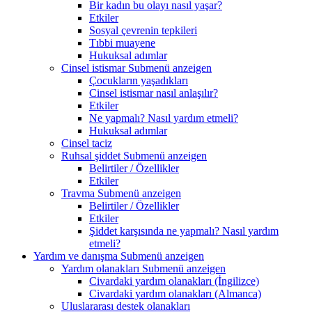
Bir kadın bu olayı nasıl yaşar?
Etkiler
Sosyal çevrenin tepkileri
Tıbbi muayene
Hukuksal adımlar
Cinsel istismar
Submenü anzeigen
Çocukların yaşadıkları
Cinsel istismar nasıl anlaşılır?
Etkiler
Ne yapmalı? Nasıl yardım etmeli?
Hukuksal adımlar
Cinsel taciz
Ruhsal şiddet
Submenü anzeigen
Belirtiler / Özellikler
Etkiler
Travma
Submenü anzeigen
Belirtiler / Özellikler
Etkiler
Şiddet karşısında ne yapmalı? Nasıl yardım
etmeli?
Yardım ve danışma
Submenü anzeigen
Yardım olanakları
Submenü anzeigen
Civardaki yardım olanakları (İngilizce)
Civardaki yardım olanakları (Almanca)
Uluslararası destek olanakları