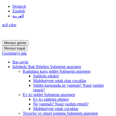
Deutsch
English
العربية
acil çıkış
Menüyü göster
Menüyü kapat
Gezinmeyi atla
Baş sayfa
Infothek/ Bak Bilgilen
Submenü anzeigen
Kadınlara karşı şiddet
Submenü anzeigen
Şiddetin etkileri
Mağduriyete ortak olan çocuklar
Şiddet karşısında ne yapmalı? Nasıl yardım
etmeli?
Ev içi şiddet
Submenü anzeigen
Ev içi şiddetin etkileri
Ne yapmalı? Nasıl yardım etmeli?
Mağduriyete ortak çocuklar
Tecavüz ve cinsel zorlama
Submenü anzeigen