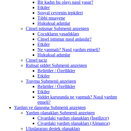
Bir kadın bu olayı nasıl yaşar?
Etkiler
Sosyal çevrenin tepkileri
Tıbbi muayene
Hukuksal adımlar
Cinsel istismar
Submenü anzeigen
Çocukların yaşadıkları
Cinsel istismar nasıl anlaşılır?
Etkiler
Ne yapmalı? Nasıl yardım etmeli?
Hukuksal adımlar
Cinsel taciz
Ruhsal şiddet
Submenü anzeigen
Belirtiler / Özellikler
Etkiler
Travma
Submenü anzeigen
Belirtiler / Özellikler
Etkiler
Şiddet karşısında ne yapmalı? Nasıl yardım
etmeli?
Yardım ve danışma
Submenü anzeigen
Yardım olanakları
Submenü anzeigen
Civardaki yardım olanakları (İngilizce)
Civardaki yardım olanakları (Almanca)
Uluslararası destek olanakları