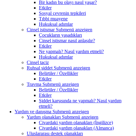
Bir kadın bu olayı nasıl yaşar?
Etkiler
Sosyal çevrenin tepkileri
Tıbbi muayene
Hukuksal adımlar
Cinsel istismar
Submenü anzeigen
Çocukların yaşadıkları
Cinsel istismar nasıl anlaşılır?
Etkiler
Ne yapmalı? Nasıl yardım etmeli?
Hukuksal adımlar
Cinsel taciz
Ruhsal şiddet
Submenü anzeigen
Belirtiler / Özellikler
Etkiler
Travma
Submenü anzeigen
Belirtiler / Özellikler
Etkiler
Şiddet karşısında ne yapmalı? Nasıl yardım
etmeli?
Yardım ve danışma
Submenü anzeigen
Yardım olanakları
Submenü anzeigen
Civardaki yardım olanakları (İngilizce)
Civardaki yardım olanakları (Almanca)
Uluslararası destek olanakları