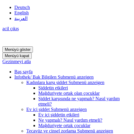
Deutsch
English
العربية
acil çıkış
Menüyü göster
Menüyü kapat
Gezinmeyi atla
Baş sayfa
Infothek/ Bak Bilgilen
Submenü anzeigen
Kadınlara karşı şiddet
Submenü anzeigen
Şiddetin etkileri
Mağduriyete ortak olan çocuklar
Şiddet karşısında ne yapmalı? Nasıl yardım
etmeli?
Ev içi şiddet
Submenü anzeigen
Ev içi şiddetin etkileri
Ne yapmalı? Nasıl yardım etmeli?
Mağduriyete ortak çocuklar
Tecavüz ve cinsel zorlama
Submenü anzeigen