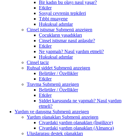
Bir kadın bu olayı nasıl yaşar?
Etkiler
Sosyal çevrenin tepkileri
Tıbbi muayene
Hukuksal adımlar
Cinsel istismar
Submenü anzeigen
Çocukların yaşadıkları
Cinsel istismar nasıl anlaşılır?
Etkiler
Ne yapmalı? Nasıl yardım etmeli?
Hukuksal adımlar
Cinsel taciz
Ruhsal şiddet
Submenü anzeigen
Belirtiler / Özellikler
Etkiler
Travma
Submenü anzeigen
Belirtiler / Özellikler
Etkiler
Şiddet karşısında ne yapmalı? Nasıl yardım
etmeli?
Yardım ve danışma
Submenü anzeigen
Yardım olanakları
Submenü anzeigen
Civardaki yardım olanakları (İngilizce)
Civardaki yardım olanakları (Almanca)
Uluslararası destek olanakları