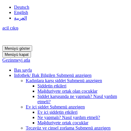
Deutsch
English
العربية
acil çıkış
Menüyü göster
Menüyü kapat
Gezinmeyi atla
Baş sayfa
Infothek/ Bak Bilgilen
Submenü anzeigen
Kadınlara karşı şiddet
Submenü anzeigen
Şiddetin etkileri
Mağduriyete ortak olan çocuklar
Şiddet karşısında ne yapmalı? Nasıl yardım
etmeli?
Ev içi şiddet
Submenü anzeigen
Ev içi şiddetin etkileri
Ne yapmalı? Nasıl yardım etmeli?
Mağduriyete ortak çocuklar
Tecavüz ve cinsel zorlama
Submenü anzeigen