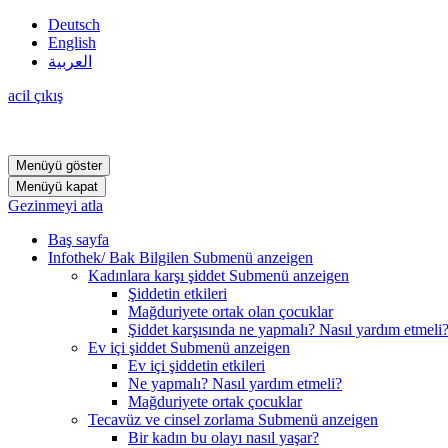
Deutsch
English
العربية
acil çıkış
Menüyü göster
Menüyü kapat
Gezinmeyi atla
Baş sayfa
Infothek/ Bak Bilgilen
Submenü anzeigen
Kadınlara karşı şiddet
Submenü anzeigen
Şiddetin etkileri
Mağduriyete ortak olan çocuklar
Şiddet karşısında ne yapmalı? Nasıl yardım etmeli
Ev içi şiddet
Submenü anzeigen
Ev içi şiddetin etkileri
Ne yapmalı? Nasıl yardım etmeli?
Mağduriyete ortak çocuklar
Tecavüz ve cinsel zorlama
Submenü anzeigen
Bir kadın bu olayı nasıl yaşar?