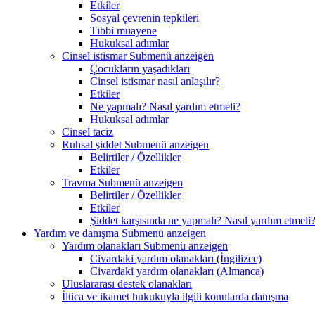
Etkiler
Sosyal çevrenin tepkileri
Tıbbi muayene
Hukuksal adımlar
Cinsel istismar
Submenü anzeigen
Çocukların yaşadıkları
Cinsel istismar nasıl anlaşılır?
Etkiler
Ne yapmalı? Nasıl yardım etmeli?
Hukuksal adımlar
Cinsel taciz
Ruhsal şiddet
Submenü anzeigen
Belirtiler / Özellikler
Etkiler
Travma
Submenü anzeigen
Belirtiler / Özellikler
Etkiler
Şiddet karşısında ne yapmalı? Nasıl yardım etmeli
Yardım ve danışma
Submenü anzeigen
Yardım olanakları
Submenü anzeigen
Civardaki yardım olanakları (İngilizce)
Civardaki yardım olanakları (Almanca)
Uluslararası destek olanakları
İltica ve ikamet hukukuyla ilgili konularda danışma