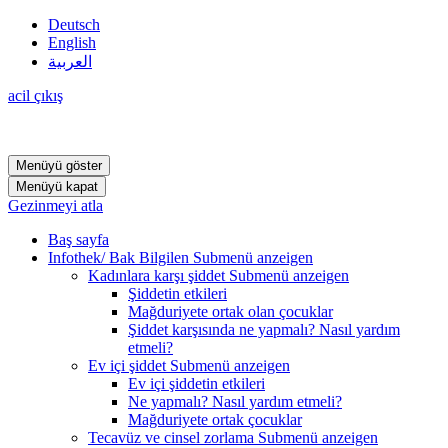
Deutsch
English
العربية
acil çıkış
Menüyü göster
Menüyü kapat
Gezinmeyi atla
Baş sayfa
Infothek/ Bak Bilgilen
Submenü anzeigen
Kadınlara karşı şiddet
Submenü anzeigen
Şiddetin etkileri
Mağduriyete ortak olan çocuklar
Şiddet karşısında ne yapmalı? Nasıl yardım
etmeli?
Ev içi şiddet
Submenü anzeigen
Ev içi şiddetin etkileri
Ne yapmalı? Nasıl yardım etmeli?
Mağduriyete ortak çocuklar
Tecavüz ve cinsel zorlama
Submenü anzeigen