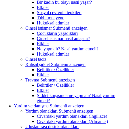
Bir kadın bu olayı nasıl yaşar?
Etkiler
Sosyal çevrenin tepkileri
Tıbbi muayene
Hukuksal adımlar
Cinsel istismar
Submenü anzeigen
Çocukların yaşadıkları
Cinsel istismar nasıl anlaşılır?
Etkiler
Ne yapmalı? Nasıl yardım etmeli?
Hukuksal adımlar
Cinsel taciz
Ruhsal şiddet
Submenü anzeigen
Belirtiler / Özellikler
Etkiler
Travma
Submenü anzeigen
Belirtiler / Özellikler
Etkiler
Şiddet karşısında ne yapmalı? Nasıl yardım
etmeli?
Yardım ve danışma
Submenü anzeigen
Yardım olanakları
Submenü anzeigen
Civardaki yardım olanakları (İngilizce)
Civardaki yardım olanakları (Almanca)
Uluslararası destek olanakları