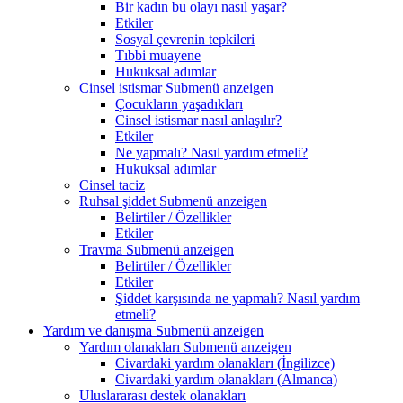
Bir kadın bu olayı nasıl yaşar?
Etkiler
Sosyal çevrenin tepkileri
Tıbbi muayene
Hukuksal adımlar
Cinsel istismar
Submenü anzeigen
Çocukların yaşadıkları
Cinsel istismar nasıl anlaşılır?
Etkiler
Ne yapmalı? Nasıl yardım etmeli?
Hukuksal adımlar
Cinsel taciz
Ruhsal şiddet
Submenü anzeigen
Belirtiler / Özellikler
Etkiler
Travma
Submenü anzeigen
Belirtiler / Özellikler
Etkiler
Şiddet karşısında ne yapmalı? Nasıl yardım
etmeli?
Yardım ve danışma
Submenü anzeigen
Yardım olanakları
Submenü anzeigen
Civardaki yardım olanakları (İngilizce)
Civardaki yardım olanakları (Almanca)
Uluslararası destek olanakları