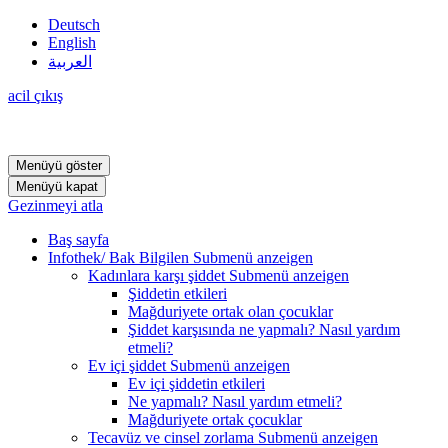
Deutsch
English
العربية
acil çıkış
Menüyü göster
Menüyü kapat
Gezinmeyi atla
Baş sayfa
Infothek/ Bak Bilgilen
Submenü anzeigen
Kadınlara karşı şiddet
Submenü anzeigen
Şiddetin etkileri
Mağduriyete ortak olan çocuklar
Şiddet karşısında ne yapmalı? Nasıl yardım
etmeli?
Ev içi şiddet
Submenü anzeigen
Ev içi şiddetin etkileri
Ne yapmalı? Nasıl yardım etmeli?
Mağduriyete ortak çocuklar
Tecavüz ve cinsel zorlama
Submenü anzeigen