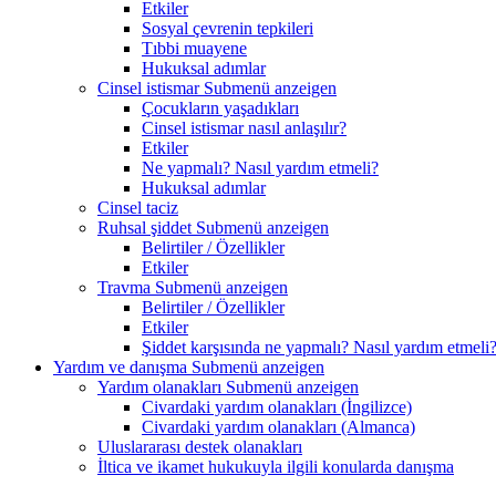
Etkiler
Sosyal çevrenin tepkileri
Tıbbi muayene
Hukuksal adımlar
Cinsel istismar
Submenü anzeigen
Çocukların yaşadıkları
Cinsel istismar nasıl anlaşılır?
Etkiler
Ne yapmalı? Nasıl yardım etmeli?
Hukuksal adımlar
Cinsel taciz
Ruhsal şiddet
Submenü anzeigen
Belirtiler / Özellikler
Etkiler
Travma
Submenü anzeigen
Belirtiler / Özellikler
Etkiler
Şiddet karşısında ne yapmalı? Nasıl yardım etmeli
Yardım ve danışma
Submenü anzeigen
Yardım olanakları
Submenü anzeigen
Civardaki yardım olanakları (İngilizce)
Civardaki yardım olanakları (Almanca)
Uluslararası destek olanakları
İltica ve ikamet hukukuyla ilgili konularda danışma