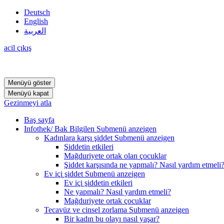
Deutsch
English
العربية
acil çıkış
Menüyü göster
Menüyü kapat
Gezinmeyi atla
Baş sayfa
Infothek/ Bak Bilgilen
Submenü anzeigen
Kadınlara karşı şiddet
Submenü anzeigen
Şiddetin etkileri
Mağduriyete ortak olan çocuklar
Şiddet karşısında ne yapmalı? Nasıl yardım etmeli
Ev içi şiddet
Submenü anzeigen
Ev içi şiddetin etkileri
Ne yapmalı? Nasıl yardım etmeli?
Mağduriyete ortak çocuklar
Tecavüz ve cinsel zorlama
Submenü anzeigen
Bir kadın bu olayı nasıl yaşar?