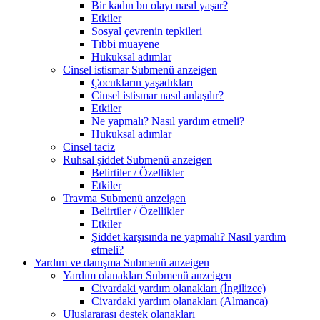
Bir kadın bu olayı nasıl yaşar?
Etkiler
Sosyal çevrenin tepkileri
Tıbbi muayene
Hukuksal adımlar
Cinsel istismar
Submenü anzeigen
Çocukların yaşadıkları
Cinsel istismar nasıl anlaşılır?
Etkiler
Ne yapmalı? Nasıl yardım etmeli?
Hukuksal adımlar
Cinsel taciz
Ruhsal şiddet
Submenü anzeigen
Belirtiler / Özellikler
Etkiler
Travma
Submenü anzeigen
Belirtiler / Özellikler
Etkiler
Şiddet karşısında ne yapmalı? Nasıl yardım
etmeli?
Yardım ve danışma
Submenü anzeigen
Yardım olanakları
Submenü anzeigen
Civardaki yardım olanakları (İngilizce)
Civardaki yardım olanakları (Almanca)
Uluslararası destek olanakları