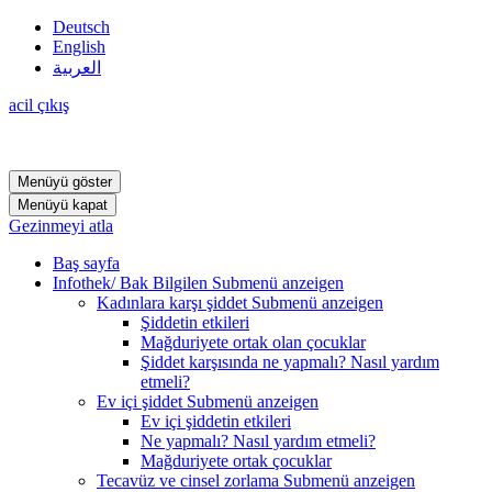
Deutsch
English
العربية
acil çıkış
Menüyü göster
Menüyü kapat
Gezinmeyi atla
Baş sayfa
Infothek/ Bak Bilgilen
Submenü anzeigen
Kadınlara karşı şiddet
Submenü anzeigen
Şiddetin etkileri
Mağduriyete ortak olan çocuklar
Şiddet karşısında ne yapmalı? Nasıl yardım
etmeli?
Ev içi şiddet
Submenü anzeigen
Ev içi şiddetin etkileri
Ne yapmalı? Nasıl yardım etmeli?
Mağduriyete ortak çocuklar
Tecavüz ve cinsel zorlama
Submenü anzeigen