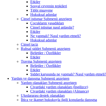
Etkiler
Sosyal çevrenin tepkileri
Tıbbi muayene
Hukuksal adımlar
Cinsel istismar
Submenü anzeigen
Çocukların yaşadıkları
Cinsel istismar nasıl anlaşılır?
Etkiler
Ne yapmalı? Nasıl yardım etmeli?
Hukuksal adımlar
Cinsel taciz
Ruhsal şiddet
Submenü anzeigen
Belirtiler / Özellikler
Etkiler
Travma
Submenü anzeigen
Belirtiler / Özellikler
Etkiler
Şiddet karşısında ne yapmalı? Nasıl yardım etmeli
Yardım ve danışma
Submenü anzeigen
Yardım olanakları
Submenü anzeigen
Civardaki yardım olanakları (İngilizce)
Civardaki yardım olanakları (Almanca)
Uluslararası destek olanakları
İltica ve ikamet hukukuyla ilgili konularda danışma