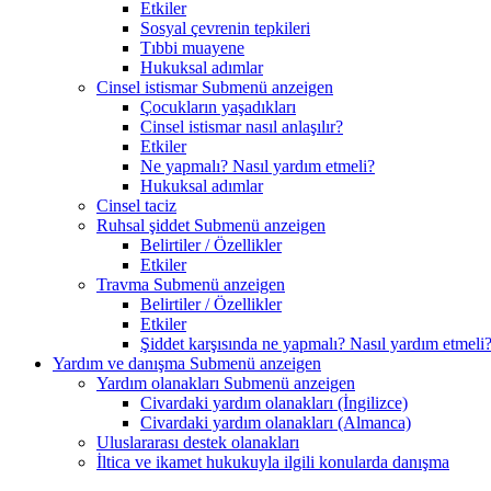
Etkiler
Sosyal çevrenin tepkileri
Tıbbi muayene
Hukuksal adımlar
Cinsel istismar
Submenü anzeigen
Çocukların yaşadıkları
Cinsel istismar nasıl anlaşılır?
Etkiler
Ne yapmalı? Nasıl yardım etmeli?
Hukuksal adımlar
Cinsel taciz
Ruhsal şiddet
Submenü anzeigen
Belirtiler / Özellikler
Etkiler
Travma
Submenü anzeigen
Belirtiler / Özellikler
Etkiler
Şiddet karşısında ne yapmalı? Nasıl yardım etmeli
Yardım ve danışma
Submenü anzeigen
Yardım olanakları
Submenü anzeigen
Civardaki yardım olanakları (İngilizce)
Civardaki yardım olanakları (Almanca)
Uluslararası destek olanakları
İltica ve ikamet hukukuyla ilgili konularda danışma