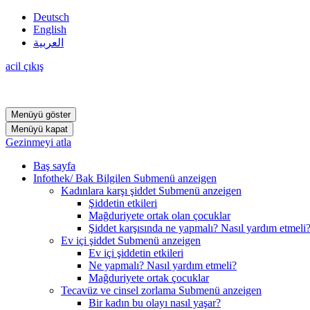
Deutsch
English
العربية
acil çıkış
Menüyü göster
Menüyü kapat
Gezinmeyi atla
Baş sayfa
Infothek/ Bak Bilgilen
Submenü anzeigen
Kadınlara karşı şiddet
Submenü anzeigen
Şiddetin etkileri
Mağduriyete ortak olan çocuklar
Şiddet karşısında ne yapmalı? Nasıl yardım etmeli
Ev içi şiddet
Submenü anzeigen
Ev içi şiddetin etkileri
Ne yapmalı? Nasıl yardım etmeli?
Mağduriyete ortak çocuklar
Tecavüz ve cinsel zorlama
Submenü anzeigen
Bir kadın bu olayı nasıl yaşar?