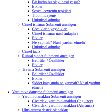
Bir kadın bu olayı nasıl yaşar?
Etkiler
Sosyal çevrenin tepkileri
Tıbbi muayene
Hukuksal adımlar
Cinsel istismar
Submenü anzeigen
Çocukların yaşadıkları
Cinsel istismar nasıl anlaşılır?
Etkiler
Ne yapmalı? Nasıl yardım etmeli?
Hukuksal adımlar
Cinsel taciz
Ruhsal şiddet
Submenü anzeigen
Belirtiler / Özellikler
Etkiler
Travma
Submenü anzeigen
Belirtiler / Özellikler
Etkiler
Şiddet karşısında ne yapmalı? Nasıl yardım
etmeli?
Yardım ve danışma
Submenü anzeigen
Yardım olanakları
Submenü anzeigen
Civardaki yardım olanakları (İngilizce)
Civardaki yardım olanakları (Almanca)
Uluslararası destek olanakları