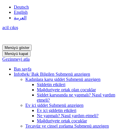
Deutsch
English
العربية
acil çıkış
Menüyü göster
Menüyü kapat
Gezinmeyi atla
Baş sayfa
Infothek/ Bak Bilgilen
Submenü anzeigen
Kadınlara karşı şiddet
Submenü anzeigen
Şiddetin etkileri
Mağduriyete ortak olan çocuklar
Şiddet karşısında ne yapmalı? Nasıl yardım
etmeli?
Ev içi şiddet
Submenü anzeigen
Ev içi şiddetin etkileri
Ne yapmalı? Nasıl yardım etmeli?
Mağduriyete ortak çocuklar
Tecavüz ve cinsel zorlama
Submenü anzeigen