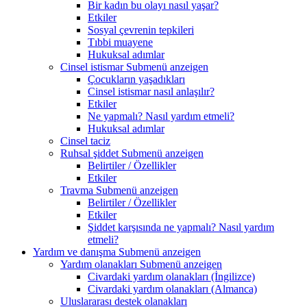
Bir kadın bu olayı nasıl yaşar?
Etkiler
Sosyal çevrenin tepkileri
Tıbbi muayene
Hukuksal adımlar
Cinsel istismar
Submenü anzeigen
Çocukların yaşadıkları
Cinsel istismar nasıl anlaşılır?
Etkiler
Ne yapmalı? Nasıl yardım etmeli?
Hukuksal adımlar
Cinsel taciz
Ruhsal şiddet
Submenü anzeigen
Belirtiler / Özellikler
Etkiler
Travma
Submenü anzeigen
Belirtiler / Özellikler
Etkiler
Şiddet karşısında ne yapmalı? Nasıl yardım
etmeli?
Yardım ve danışma
Submenü anzeigen
Yardım olanakları
Submenü anzeigen
Civardaki yardım olanakları (İngilizce)
Civardaki yardım olanakları (Almanca)
Uluslararası destek olanakları