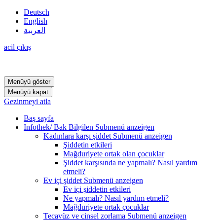
Deutsch
English
العربية
acil çıkış
Menüyü göster
Menüyü kapat
Gezinmeyi atla
Baş sayfa
Infothek/ Bak Bilgilen
Submenü anzeigen
Kadınlara karşı şiddet
Submenü anzeigen
Şiddetin etkileri
Mağduriyete ortak olan çocuklar
Şiddet karşısında ne yapmalı? Nasıl yardım
etmeli?
Ev içi şiddet
Submenü anzeigen
Ev içi şiddetin etkileri
Ne yapmalı? Nasıl yardım etmeli?
Mağduriyete ortak çocuklar
Tecavüz ve cinsel zorlama
Submenü anzeigen