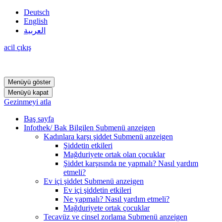
Deutsch
English
العربية
acil çıkış
Menüyü göster
Menüyü kapat
Gezinmeyi atla
Baş sayfa
Infothek/ Bak Bilgilen
Submenü anzeigen
Kadınlara karşı şiddet
Submenü anzeigen
Şiddetin etkileri
Mağduriyete ortak olan çocuklar
Şiddet karşısında ne yapmalı? Nasıl yardım
etmeli?
Ev içi şiddet
Submenü anzeigen
Ev içi şiddetin etkileri
Ne yapmalı? Nasıl yardım etmeli?
Mağduriyete ortak çocuklar
Tecavüz ve cinsel zorlama
Submenü anzeigen