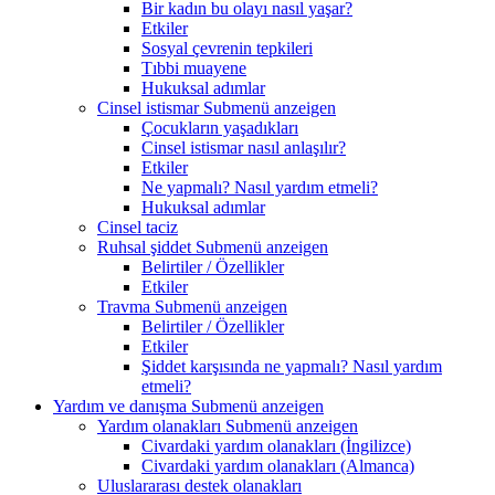
Bir kadın bu olayı nasıl yaşar?
Etkiler
Sosyal çevrenin tepkileri
Tıbbi muayene
Hukuksal adımlar
Cinsel istismar
Submenü anzeigen
Çocukların yaşadıkları
Cinsel istismar nasıl anlaşılır?
Etkiler
Ne yapmalı? Nasıl yardım etmeli?
Hukuksal adımlar
Cinsel taciz
Ruhsal şiddet
Submenü anzeigen
Belirtiler / Özellikler
Etkiler
Travma
Submenü anzeigen
Belirtiler / Özellikler
Etkiler
Şiddet karşısında ne yapmalı? Nasıl yardım
etmeli?
Yardım ve danışma
Submenü anzeigen
Yardım olanakları
Submenü anzeigen
Civardaki yardım olanakları (İngilizce)
Civardaki yardım olanakları (Almanca)
Uluslararası destek olanakları