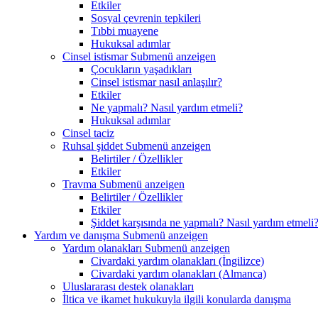
Etkiler
Sosyal çevrenin tepkileri
Tıbbi muayene
Hukuksal adımlar
Cinsel istismar
Submenü anzeigen
Çocukların yaşadıkları
Cinsel istismar nasıl anlaşılır?
Etkiler
Ne yapmalı? Nasıl yardım etmeli?
Hukuksal adımlar
Cinsel taciz
Ruhsal şiddet
Submenü anzeigen
Belirtiler / Özellikler
Etkiler
Travma
Submenü anzeigen
Belirtiler / Özellikler
Etkiler
Şiddet karşısında ne yapmalı? Nasıl yardım etmeli
Yardım ve danışma
Submenü anzeigen
Yardım olanakları
Submenü anzeigen
Civardaki yardım olanakları (İngilizce)
Civardaki yardım olanakları (Almanca)
Uluslararası destek olanakları
İltica ve ikamet hukukuyla ilgili konularda danışma