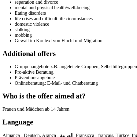
separation and divorce
mental and physical health/well-beeing
Eating disorders
life crises and difficult life circumstances
domestic violence
stalking
mobbing
Gewalt im Kontext von Flucht und Migration
Additional offers
Gruppenangebote z.B. angeleitete Gruppen, Selbsthilfegruppen
Pro-aktive Beratung
Präventionsangebote
Onlineberatung: E-Mail- und Chatberatung
Who is the offer aimed at?
Frauen und Mädchen ab 14 Jahren
Language
Almanca - Deutsch, Arapça - العربية, Fransızca - français,