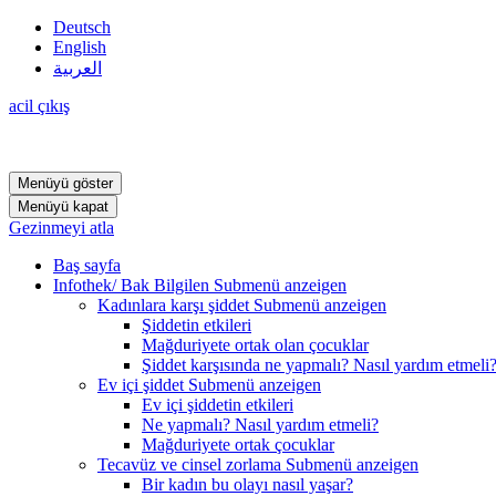
Deutsch
English
العربية
acil çıkış
Menüyü göster
Menüyü kapat
Gezinmeyi atla
Baş sayfa
Infothek/ Bak Bilgilen
Submenü anzeigen
Kadınlara karşı şiddet
Submenü anzeigen
Şiddetin etkileri
Mağduriyete ortak olan çocuklar
Şiddet karşısında ne yapmalı? Nasıl yardım etmeli
Ev içi şiddet
Submenü anzeigen
Ev içi şiddetin etkileri
Ne yapmalı? Nasıl yardım etmeli?
Mağduriyete ortak çocuklar
Tecavüz ve cinsel zorlama
Submenü anzeigen
Bir kadın bu olayı nasıl yaşar?