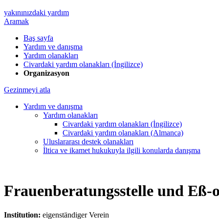
yakınınızdaki yardım
Aramak
Baş sayfa
Yardım ve danışma
Yardım olanakları
Civardaki yardım olanakları (İngilizce)
Organizasyon
Gezinmeyi atla
Yardım ve danışma
Yardım olanakları
Civardaki yardım olanakları (İngilizce)
Civardaki yardım olanakları (Almanca)
Uluslararası destek olanakları
İltica ve ikamet hukukuyla ilgili konularda danışma
Frauenberatungsstelle und Eß-
Institution:
eigenständiger Verein