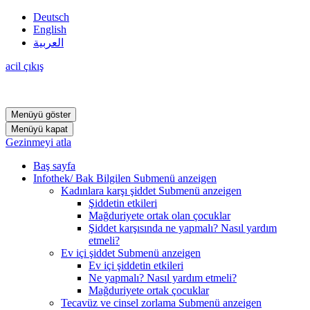
Deutsch
English
العربية
acil çıkış
Menüyü göster
Menüyü kapat
Gezinmeyi atla
Baş sayfa
Infothek/ Bak Bilgilen
Submenü anzeigen
Kadınlara karşı şiddet
Submenü anzeigen
Şiddetin etkileri
Mağduriyete ortak olan çocuklar
Şiddet karşısında ne yapmalı? Nasıl yardım
etmeli?
Ev içi şiddet
Submenü anzeigen
Ev içi şiddetin etkileri
Ne yapmalı? Nasıl yardım etmeli?
Mağduriyete ortak çocuklar
Tecavüz ve cinsel zorlama
Submenü anzeigen