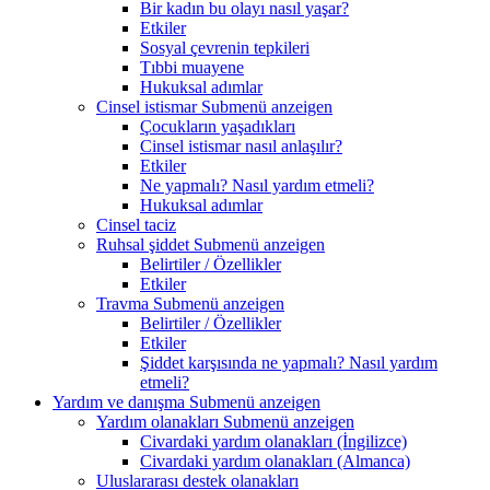
Bir kadın bu olayı nasıl yaşar?
Etkiler
Sosyal çevrenin tepkileri
Tıbbi muayene
Hukuksal adımlar
Cinsel istismar
Submenü anzeigen
Çocukların yaşadıkları
Cinsel istismar nasıl anlaşılır?
Etkiler
Ne yapmalı? Nasıl yardım etmeli?
Hukuksal adımlar
Cinsel taciz
Ruhsal şiddet
Submenü anzeigen
Belirtiler / Özellikler
Etkiler
Travma
Submenü anzeigen
Belirtiler / Özellikler
Etkiler
Şiddet karşısında ne yapmalı? Nasıl yardım
etmeli?
Yardım ve danışma
Submenü anzeigen
Yardım olanakları
Submenü anzeigen
Civardaki yardım olanakları (İngilizce)
Civardaki yardım olanakları (Almanca)
Uluslararası destek olanakları