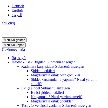
Deutsch
English
العربية
acil çıkış
Menüyü göster
Menüyü kapat
Gezinmeyi atla
Baş sayfa
Infothek/ Bak Bilgilen
Submenü anzeigen
Kadınlara karşı şiddet
Submenü anzeigen
Şiddetin etkileri
Mağduriyete ortak olan çocuklar
Şiddet karşısında ne yapmalı? Nasıl yardım
etmeli?
Ev içi şiddet
Submenü anzeigen
Ev içi şiddetin etkileri
Ne yapmalı? Nasıl yardım etmeli?
Mağduriyete ortak çocuklar
Tecavüz ve cinsel zorlama
Submenü anzeigen