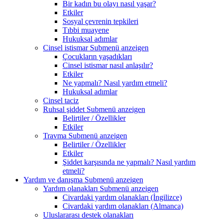
Bir kadın bu olayı nasıl yaşar?
Etkiler
Sosyal çevrenin tepkileri
Tıbbi muayene
Hukuksal adımlar
Cinsel istismar
Submenü anzeigen
Çocukların yaşadıkları
Cinsel istismar nasıl anlaşılır?
Etkiler
Ne yapmalı? Nasıl yardım etmeli?
Hukuksal adımlar
Cinsel taciz
Ruhsal şiddet
Submenü anzeigen
Belirtiler / Özellikler
Etkiler
Travma
Submenü anzeigen
Belirtiler / Özellikler
Etkiler
Şiddet karşısında ne yapmalı? Nasıl yardım
etmeli?
Yardım ve danışma
Submenü anzeigen
Yardım olanakları
Submenü anzeigen
Civardaki yardım olanakları (İngilizce)
Civardaki yardım olanakları (Almanca)
Uluslararası destek olanakları