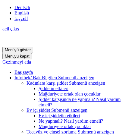
Deutsch
English
العربية
acil çıkış
Menüyü göster
Menüyü kapat
Gezinmeyi atla
Baş sayfa
Infothek/ Bak Bilgilen
Submenü anzeigen
Kadınlara karşı şiddet
Submenü anzeigen
Şiddetin etkileri
Mağduriyete ortak olan çocuklar
Şiddet karşısında ne yapmalı? Nasıl yardım
etmeli?
Ev içi şiddet
Submenü anzeigen
Ev içi şiddetin etkileri
Ne yapmalı? Nasıl yardım etmeli?
Mağduriyete ortak çocuklar
Tecavüz ve cinsel zorlama
Submenü anzeigen