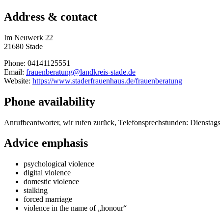
Address & contact
Im Neuwerk 22
21680 Stade
Phone: 04141125551
Email:
frauenberatung@landkreis-stade.de
Website:
https://www.staderfrauenhaus.de/frauenberatung
Phone availability
Anrufbeantworter, wir rufen zurück, Telefonsprechstunden: Dienstag
Advice emphasis
psychological violence
digital violence
domestic violence
stalking
forced marriage
violence in the name of „honour“