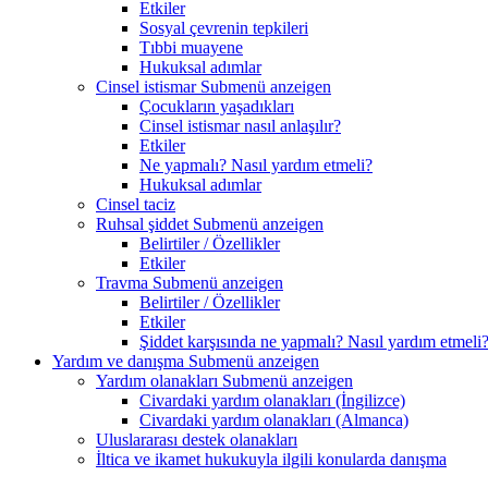
Etkiler
Sosyal çevrenin tepkileri
Tıbbi muayene
Hukuksal adımlar
Cinsel istismar
Submenü anzeigen
Çocukların yaşadıkları
Cinsel istismar nasıl anlaşılır?
Etkiler
Ne yapmalı? Nasıl yardım etmeli?
Hukuksal adımlar
Cinsel taciz
Ruhsal şiddet
Submenü anzeigen
Belirtiler / Özellikler
Etkiler
Travma
Submenü anzeigen
Belirtiler / Özellikler
Etkiler
Şiddet karşısında ne yapmalı? Nasıl yardım etmeli
Yardım ve danışma
Submenü anzeigen
Yardım olanakları
Submenü anzeigen
Civardaki yardım olanakları (İngilizce)
Civardaki yardım olanakları (Almanca)
Uluslararası destek olanakları
İltica ve ikamet hukukuyla ilgili konularda danışma