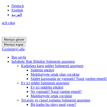
Deutsch
English
العربية
acil çıkış
Menüyü göster
Menüyü kapat
Gezinmeyi atla
Baş sayfa
Infothek/ Bak Bilgilen
Submenü anzeigen
Kadınlara karşı şiddet
Submenü anzeigen
Şiddetin etkileri
Mağduriyete ortak olan çocuklar
Şiddet karşısında ne yapmalı? Nasıl yardım etmeli
Ev içi şiddet
Submenü anzeigen
Ev içi şiddetin etkileri
Ne yapmalı? Nasıl yardım etmeli?
Mağduriyete ortak çocuklar
Tecavüz ve cinsel zorlama
Submenü anzeigen
Bir kadın bu olayı nasıl yaşar?