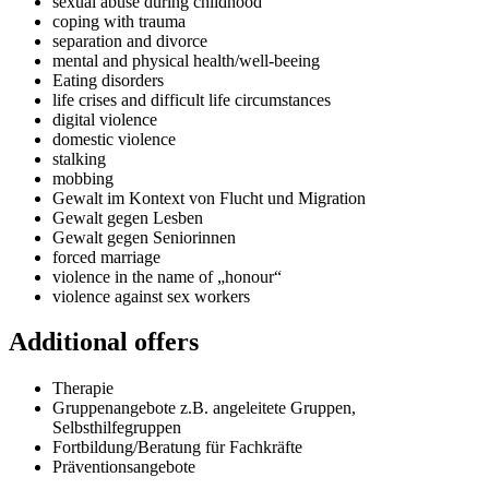
sexual abuse during childhood
coping with trauma
separation and divorce
mental and physical health/well-beeing
Eating disorders
life crises and difficult life circumstances
digital violence
domestic violence
stalking
mobbing
Gewalt im Kontext von Flucht und Migration
Gewalt gegen Lesben
Gewalt gegen Seniorinnen
forced marriage
violence in the name of „honour“
violence against sex workers
Additional offers
Therapie
Gruppenangebote z.B. angeleitete Gruppen,
Selbsthilfegruppen
Fortbildung/Beratung für Fachkräfte
Präventionsangebote