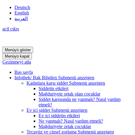
Deutsch
English
العربية
acil çıkış
Menüyü göster
Menüyü kapat
Gezinmeyi atla
Baş sayfa
Infothek/ Bak Bilgilen
Submenü anzeigen
Kadınlara karşı şiddet
Submenü anzeigen
Şiddetin etkileri
Mağduriyete ortak olan çocuklar
Şiddet karşısında ne yapmalı? Nasıl yardım
etmeli?
Ev içi şiddet
Submenü anzeigen
Ev içi şiddetin etkileri
Ne yapmalı? Nasıl yardım etmeli?
Mağduriyete ortak çocuklar
Tecavüz ve cinsel zorlama
Submenü anzeigen