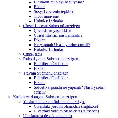
Bir kadın bu olayı nasıl yaşar?
Etkiler
Sosyal çevrenin tepkileri
Tıbbi muayene
Hukuksal adımlar
Cinsel istismar
Submenü anzeigen
Çocukların yaşadıkları
Cinsel istismar nasıl anlaşılır?
Etkiler
Ne yapmalı? Nasıl yardım etmeli?
Hukuksal adımlar
Cinsel taciz
Ruhsal şiddet
Submenü anzeigen
Belirtiler / Özellikler
Etkiler
Travma
Submenü anzeigen
Belirtiler / Özellikler
Etkiler
Şiddet karşısında ne yapmalı? Nasıl yardım
etmeli?
Yardım ve danışma
Submenü anzeigen
Yardım olanakları
Submenü anzeigen
Civardaki yardım olanakları (İngilizce)
Civardaki yardım olanakları (Almanca)
Uluslararası destek olanakları