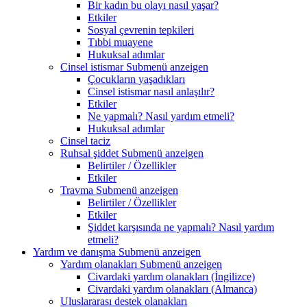
Bir kadın bu olayı nasıl yaşar?
Etkiler
Sosyal çevrenin tepkileri
Tıbbi muayene
Hukuksal adımlar
Cinsel istismar
Submenü anzeigen
Çocukların yaşadıkları
Cinsel istismar nasıl anlaşılır?
Etkiler
Ne yapmalı? Nasıl yardım etmeli?
Hukuksal adımlar
Cinsel taciz
Ruhsal şiddet
Submenü anzeigen
Belirtiler / Özellikler
Etkiler
Travma
Submenü anzeigen
Belirtiler / Özellikler
Etkiler
Şiddet karşısında ne yapmalı? Nasıl yardım
etmeli?
Yardım ve danışma
Submenü anzeigen
Yardım olanakları
Submenü anzeigen
Civardaki yardım olanakları (İngilizce)
Civardaki yardım olanakları (Almanca)
Uluslararası destek olanakları