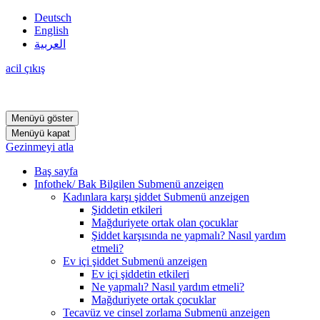
Deutsch
English
العربية
acil çıkış
Menüyü göster
Menüyü kapat
Gezinmeyi atla
Baş sayfa
Infothek/ Bak Bilgilen
Submenü anzeigen
Kadınlara karşı şiddet
Submenü anzeigen
Şiddetin etkileri
Mağduriyete ortak olan çocuklar
Şiddet karşısında ne yapmalı? Nasıl yardım
etmeli?
Ev içi şiddet
Submenü anzeigen
Ev içi şiddetin etkileri
Ne yapmalı? Nasıl yardım etmeli?
Mağduriyete ortak çocuklar
Tecavüz ve cinsel zorlama
Submenü anzeigen