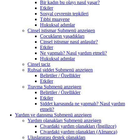
Bir kadın bu olayı nasıl yaşar?
Etkiler
Sosyal çevrenin tepkileri
Tıbbi muayene
Hukuksal adımlar
Cinsel istismar
Submenü anzeigen
Çocukların yaşadıkları
Cinsel istismar nasıl anlaşılır?
Etkiler
Ne yapmalı? Nasıl yardım etmeli?
Hukuksal adımlar
Cinsel taciz
Ruhsal şiddet
Submenü anzeigen
Belirtiler / Özellikler
Etkiler
Travma
Submenü anzeigen
Belirtiler / Özellikler
Etkiler
Şiddet karşısında ne yapmalı? Nasıl yardım
etmeli?
Yardım ve danışma
Submenü anzeigen
Yardım olanakları
Submenü anzeigen
Civardaki yardım olanakları (İngilizce)
Civardaki yardım olanakları (Almanca)
Uluslararası destek olanakları