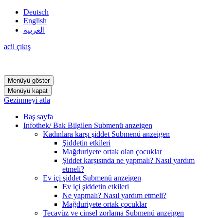
Deutsch
English
العربية
acil çıkış
Menüyü göster
Menüyü kapat
Gezinmeyi atla
Baş sayfa
Infothek/ Bak Bilgilen
Submenü anzeigen
Kadınlara karşı şiddet
Submenü anzeigen
Şiddetin etkileri
Mağduriyete ortak olan çocuklar
Şiddet karşısında ne yapmalı? Nasıl yardım
etmeli?
Ev içi şiddet
Submenü anzeigen
Ev içi şiddetin etkileri
Ne yapmalı? Nasıl yardım etmeli?
Mağduriyete ortak çocuklar
Tecavüz ve cinsel zorlama
Submenü anzeigen