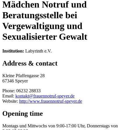
Mädchen Notruf und
Beratungsstelle bei
Vergewaltigung und
Sexualisierter Gewalt
Institution:
Labyrinth e.V.
Address & contact
Kleine Pfaffengasse 28
67346 Speyer
Phone: 06232 28833
Email:
kontakt@frauennotruf-speyer.de
Website:
http://www.frauennotruf-speyer.de
Opening time
Montags und Mittwochs von 9:00-17:00 Uhr, Donnerstags von