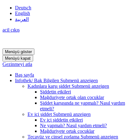
Deutsch
English
العربية
acil çıkış
Menüyü göster
Menüyü kapat
Gezinmeyi atla
Baş sayfa
Infothek/ Bak Bilgilen
Submenü anzeigen
Kadınlara karşı şiddet
Submenü anzeigen
Şiddetin etkileri
Mağduriyete ortak olan çocuklar
Şiddet karşısında ne yapmalı? Nasıl yardım
etmeli?
Ev içi şiddet
Submenü anzeigen
Ev içi şiddetin etkileri
Ne yapmalı? Nasıl yardım etmeli?
Mağduriyete ortak çocuklar
Tecavüz ve cinsel zorlama
Submenü anzeigen