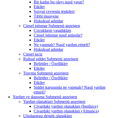
Bir kadın bu olayı nasıl yaşar?
Etkiler
Sosyal çevrenin tepkileri
Tıbbi muayene
Hukuksal adımlar
Cinsel istismar
Submenü anzeigen
Çocukların yaşadıkları
Cinsel istismar nasıl anlaşılır?
Etkiler
Ne yapmalı? Nasıl yardım etmeli?
Hukuksal adımlar
Cinsel taciz
Ruhsal şiddet
Submenü anzeigen
Belirtiler / Özellikler
Etkiler
Travma
Submenü anzeigen
Belirtiler / Özellikler
Etkiler
Şiddet karşısında ne yapmalı? Nasıl yardım
etmeli?
Yardım ve danışma
Submenü anzeigen
Yardım olanakları
Submenü anzeigen
Civardaki yardım olanakları (İngilizce)
Civardaki yardım olanakları (Almanca)
Uluslararası destek olanakları