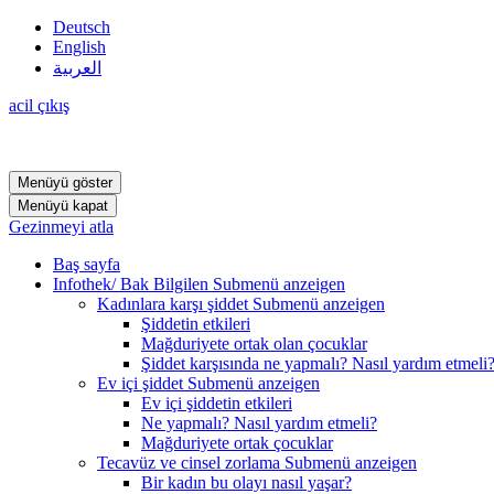
Deutsch
English
العربية
acil çıkış
Menüyü göster
Menüyü kapat
Gezinmeyi atla
Baş sayfa
Infothek/ Bak Bilgilen
Submenü anzeigen
Kadınlara karşı şiddet
Submenü anzeigen
Şiddetin etkileri
Mağduriyete ortak olan çocuklar
Şiddet karşısında ne yapmalı? Nasıl yardım etmeli
Ev içi şiddet
Submenü anzeigen
Ev içi şiddetin etkileri
Ne yapmalı? Nasıl yardım etmeli?
Mağduriyete ortak çocuklar
Tecavüz ve cinsel zorlama
Submenü anzeigen
Bir kadın bu olayı nasıl yaşar?