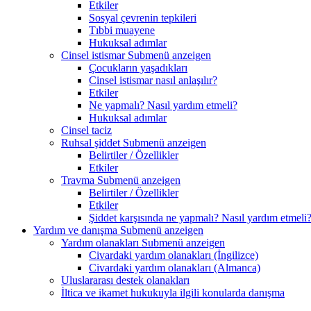
Etkiler
Sosyal çevrenin tepkileri
Tıbbi muayene
Hukuksal adımlar
Cinsel istismar
Submenü anzeigen
Çocukların yaşadıkları
Cinsel istismar nasıl anlaşılır?
Etkiler
Ne yapmalı? Nasıl yardım etmeli?
Hukuksal adımlar
Cinsel taciz
Ruhsal şiddet
Submenü anzeigen
Belirtiler / Özellikler
Etkiler
Travma
Submenü anzeigen
Belirtiler / Özellikler
Etkiler
Şiddet karşısında ne yapmalı? Nasıl yardım etmeli
Yardım ve danışma
Submenü anzeigen
Yardım olanakları
Submenü anzeigen
Civardaki yardım olanakları (İngilizce)
Civardaki yardım olanakları (Almanca)
Uluslararası destek olanakları
İltica ve ikamet hukukuyla ilgili konularda danışma