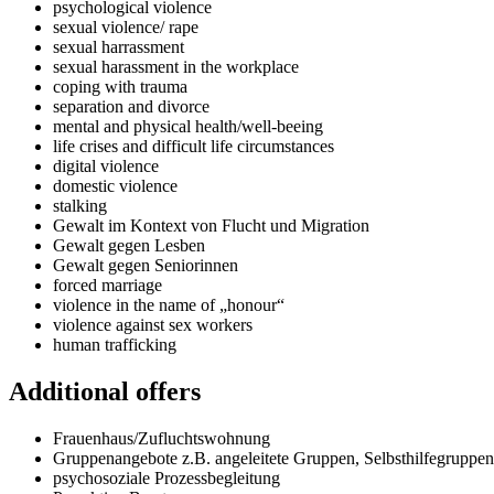
psychological violence
sexual violence/ rape
sexual harrassment
sexual harassment in the workplace
coping with trauma
separation and divorce
mental and physical health/well-beeing
life crises and difficult life circumstances
digital violence
domestic violence
stalking
Gewalt im Kontext von Flucht und Migration
Gewalt gegen Lesben
Gewalt gegen Seniorinnen
forced marriage
violence in the name of „honour“
violence against sex workers
human trafficking
Additional offers
Frauenhaus/Zufluchtswohnung
Gruppenangebote z.B. angeleitete Gruppen, Selbsthilfegruppen
psychosoziale Prozessbegleitung