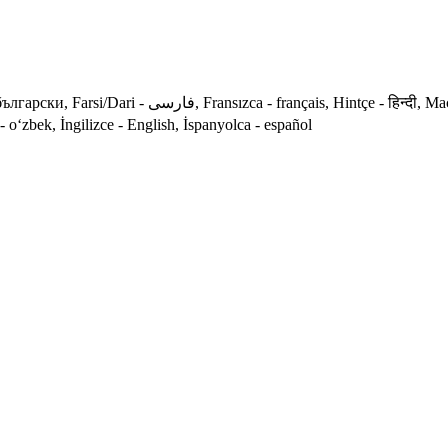
 Tigrinya dili - ትግርኛ, Urduca - اردو, Özbekçe - o‘zbek, İngilizce - English, İspanyolca - español