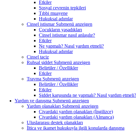
Etkiler
Sosyal çevrenin tepkileri
Tıbbi muayene
Hukuksal adımlar
Cinsel istismar
Submenü anzeigen
Çocukların yaşadıkları
Cinsel istismar nasıl anlaşılır?
Etkiler
Ne yapmalı? Nasıl yardım etmeli?
Hukuksal adımlar
Cinsel taciz
Ruhsal şiddet
Submenü anzeigen
Belirtiler / Özellikler
Etkiler
Travma
Submenü anzeigen
Belirtiler / Özellikler
Etkiler
Şiddet karşısında ne yapmalı? Nasıl yardım etmeli
Yardım ve danışma
Submenü anzeigen
Yardım olanakları
Submenü anzeigen
Civardaki yardım olanakları (İngilizce)
Civardaki yardım olanakları (Almanca)
Uluslararası destek olanakları
İltica ve ikamet hukukuyla ilgili konularda danışma