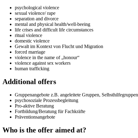
psychological violence
sexual violence/ rape
separation and divorce
mental and physical health/well-beeing
life crises and difficult life circumstances
ritual violence
domestic violence
Gewalt im Kontext von Flucht und Migration
forced marriage
violence in the name of „honour“
violence against sex workers
human trafficking
Additional offers
Gruppenangebote z.B. angeleitete Gruppen, Selbsthilfegruppen
psychosoziale Prozessbegleitung
Pro-aktive Beratung
Fortbildung/Beratung für Fachkräfte
Präventionsangebote
Who is the offer aimed at?