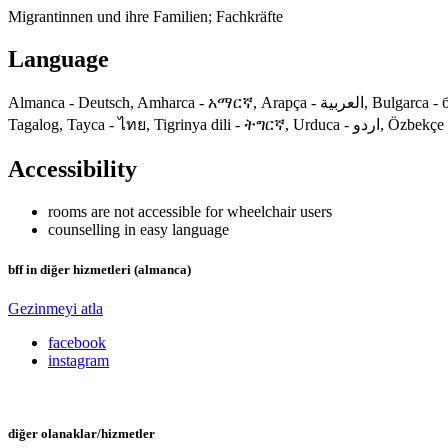
Migrantinnen und ihre Familien; Fachkräfte
Language
Almanca - Deutsch, Amharca - አማርኛ, Arapça - العربية, Bulgarca - български, Farsi/Dari - فارسی, Fransızca - français, Hintçe - हिन्दी, Macarca - magyar, Peştuca - پښتو, Rumence - română, Tagalog - Wikang
Tagalog, Tayca - ไทย,
Accessibility
rooms are not accessible for wheelchair users
counselling in easy language
bff in diğer hizmetleri (almanca)
Gezinmeyi atla
facebook
instagram
diğer olanaklar/hizmetler