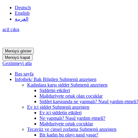
Deutsch
English
العربية
acil çıkış
Menüyü göster
Menüyü kapat
Gezinmeyi atla
Baş sayfa
Infothek/ Bak Bilgilen
Submenü anzeigen
Kadınlara karşı şiddet
Submenü anzeigen
Şiddetin etkileri
Mağduriyete ortak olan çocuklar
Şiddet karşısında ne yapmalı? Nasıl yardım etmeli
Ev içi şiddet
Submenü anzeigen
Ev içi şiddetin etkileri
Ne yapmalı? Nasıl yardım etmeli?
Mağduriyete ortak çocuklar
Tecavüz ve cinsel zorlama
Submenü anzeigen
Bir kadın bu olayı nasıl yaşar?