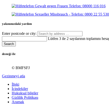
yakınınızdaki yardım
Enter postcode or city:
Lütfen 3 ile 2 sayılarının toplamını hesa
Search
desteği ile
© BMFSFJ
Gezinmeyi atla
İlişki
İçindekiler
Hukuksal bilgiler
Gizlilik Politikası
Aramak