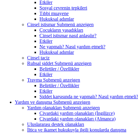
Etkiler
Sosyal çevrenin tepkileri
Tıbbi muayene
Hukuksal adımlar
Cinsel istismar
Submenü anzeigen
Çocukların yaşadıkları
Cinsel istismar nasıl anlaşılır?
Etkiler
Ne yapmalı? Nasıl yardım etmeli?
Hukuksal adımlar
Cinsel taciz
Ruhsal şiddet
Submenü anzeigen
Belirtiler / Özellikler
Etkiler
Travma
Submenü anzeigen
Belirtiler / Özellikler
Etkiler
Şiddet karşısında ne yapmalı? Nasıl yardım etmeli
Yardım ve danışma
Submenü anzeigen
Yardım olanakları
Submenü anzeigen
Civardaki yardım olanakları (İngilizce)
Civardaki yardım olanakları (Almanca)
Uluslararası destek olanakları
İltica ve ikamet hukukuyla ilgili konularda danışma