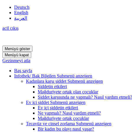
Deutsch
English
العربية
acil çıkış
Menüyü göster
Menüyü kapat
Gezinmeyi atla
Baş sayfa
Infothek/ Bak Bilgilen
Submenü anzeigen
Kadınlara karşı şiddet
Submenü anzeigen
Şiddetin etkileri
Mağduriyete ortak olan çocuklar
Şiddet karşısında ne yapmalı? Nasıl yardım etmeli
Ev içi şiddet
Submenü anzeigen
Ev içi şiddetin etkileri
Ne yapmalı? Nasıl yardım etmeli?
Mağduriyete ortak çocuklar
Tecavüz ve cinsel zorlama
Submenü anzeigen
Bir kadın bu olayı nasıl yaşar?