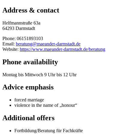
Address & contact
Helfmannstraße 63a
64293 Darmstadt
Phone: 06151893103
Email:
beratung@maeander-darmstadt.de
Website:
https://www.maeander-darmstadt.de/beratung
Phone availability
Montag bis Mittwoch 9 Uhr bis 12 Uhr
Advice emphasis
forced marriage
violence in the name of „honour“
Additional offers
Fortbildung/Beratung für Fachkräfte