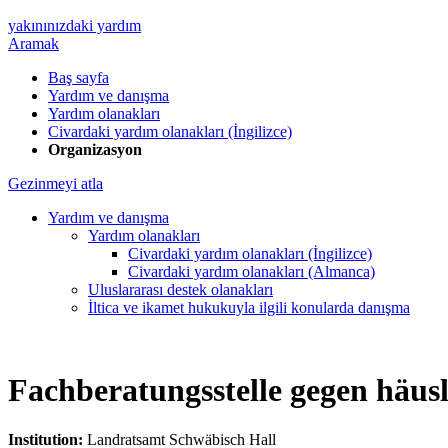
yakınınızdaki yardım
Aramak
Baş sayfa
Yardım ve danışma
Yardım olanakları
Civardaki yardım olanakları (İngilizce)
Organizasyon
Gezinmeyi atla
Yardım ve danışma
Yardım olanakları
Civardaki yardım olanakları (İngilizce)
Civardaki yardım olanakları (Almanca)
Uluslararası destek olanakları
İltica ve ikamet hukukuyla ilgili konularda danışma
Fachberatungsstelle gegen häusl
Institution:
Landratsamt Schwäbisch Hall