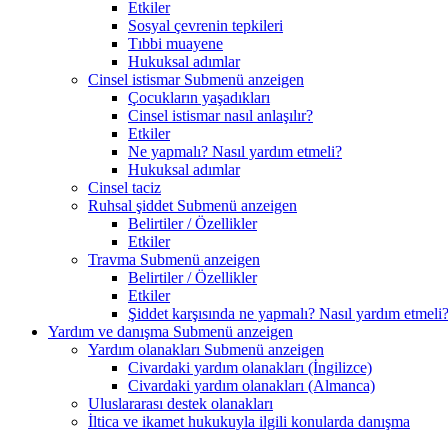
Etkiler
Sosyal çevrenin tepkileri
Tıbbi muayene
Hukuksal adımlar
Cinsel istismar
Submenü anzeigen
Çocukların yaşadıkları
Cinsel istismar nasıl anlaşılır?
Etkiler
Ne yapmalı? Nasıl yardım etmeli?
Hukuksal adımlar
Cinsel taciz
Ruhsal şiddet
Submenü anzeigen
Belirtiler / Özellikler
Etkiler
Travma
Submenü anzeigen
Belirtiler / Özellikler
Etkiler
Şiddet karşısında ne yapmalı? Nasıl yardım etmeli
Yardım ve danışma
Submenü anzeigen
Yardım olanakları
Submenü anzeigen
Civardaki yardım olanakları (İngilizce)
Civardaki yardım olanakları (Almanca)
Uluslararası destek olanakları
İltica ve ikamet hukukuyla ilgili konularda danışma