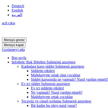
Deutsch
English
العربية
acil çıkış
Menüyü göster
Menüyü kapat
Gezinmeyi atla
Baş sayfa
Infothek/ Bak Bilgilen
Submenü anzeigen
Kadınlara karşı şiddet
Submenü anzeigen
Şiddetin etkileri
Mağduriyete ortak olan çocuklar
Şiddet karşısında ne yapmalı? Nasıl yardım etmeli
Ev içi şiddet
Submenü anzeigen
Ev içi şiddetin etkileri
Ne yapmalı? Nasıl yardım etmeli?
Mağduriyete ortak çocuklar
Tecavüz ve cinsel zorlama
Submenü anzeigen
Bir kadın bu olayı nasıl yaşar?