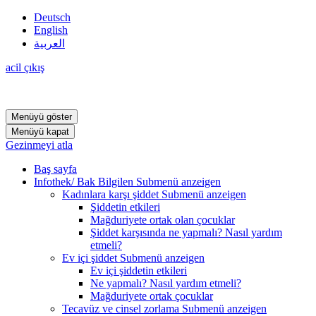
Deutsch
English
العربية
acil çıkış
Menüyü göster
Menüyü kapat
Gezinmeyi atla
Baş sayfa
Infothek/ Bak Bilgilen
Submenü anzeigen
Kadınlara karşı şiddet
Submenü anzeigen
Şiddetin etkileri
Mağduriyete ortak olan çocuklar
Şiddet karşısında ne yapmalı? Nasıl yardım
etmeli?
Ev içi şiddet
Submenü anzeigen
Ev içi şiddetin etkileri
Ne yapmalı? Nasıl yardım etmeli?
Mağduriyete ortak çocuklar
Tecavüz ve cinsel zorlama
Submenü anzeigen