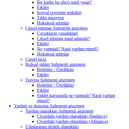
Bir kadın bu olayı nasıl yaşar?
Etkiler
Sosyal çevrenin tepkileri
Tıbbi muayene
Hukuksal adımlar
Cinsel istismar
Submenü anzeigen
Çocukların yaşadıkları
Cinsel istismar nasıl anlaşılır?
Etkiler
Ne yapmalı? Nasıl yardım etmeli?
Hukuksal adımlar
Cinsel taciz
Ruhsal şiddet
Submenü anzeigen
Belirtiler / Özellikler
Etkiler
Travma
Submenü anzeigen
Belirtiler / Özellikler
Etkiler
Şiddet karşısında ne yapmalı? Nasıl yardım
etmeli?
Yardım ve danışma
Submenü anzeigen
Yardım olanakları
Submenü anzeigen
Civardaki yardım olanakları (İngilizce)
Civardaki yardım olanakları (Almanca)
Uluslararası destek olanakları