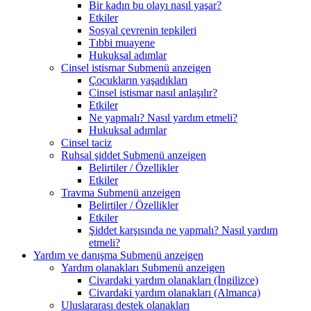
Bir kadın bu olayı nasıl yaşar?
Etkiler
Sosyal çevrenin tepkileri
Tıbbi muayene
Hukuksal adımlar
Cinsel istismar
Submenü anzeigen
Çocukların yaşadıkları
Cinsel istismar nasıl anlaşılır?
Etkiler
Ne yapmalı? Nasıl yardım etmeli?
Hukuksal adımlar
Cinsel taciz
Ruhsal şiddet
Submenü anzeigen
Belirtiler / Özellikler
Etkiler
Travma
Submenü anzeigen
Belirtiler / Özellikler
Etkiler
Şiddet karşısında ne yapmalı? Nasıl yardım
etmeli?
Yardım ve danışma
Submenü anzeigen
Yardım olanakları
Submenü anzeigen
Civardaki yardım olanakları (İngilizce)
Civardaki yardım olanakları (Almanca)
Uluslararası destek olanakları