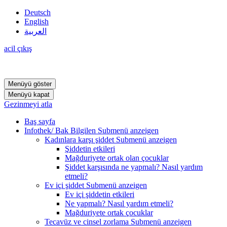
Deutsch
English
العربية
acil çıkış
Menüyü göster
Menüyü kapat
Gezinmeyi atla
Baş sayfa
Infothek/ Bak Bilgilen
Submenü anzeigen
Kadınlara karşı şiddet
Submenü anzeigen
Şiddetin etkileri
Mağduriyete ortak olan çocuklar
Şiddet karşısında ne yapmalı? Nasıl yardım
etmeli?
Ev içi şiddet
Submenü anzeigen
Ev içi şiddetin etkileri
Ne yapmalı? Nasıl yardım etmeli?
Mağduriyete ortak çocuklar
Tecavüz ve cinsel zorlama
Submenü anzeigen