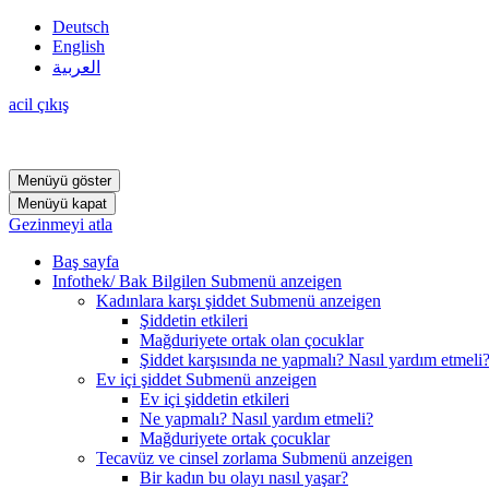
Deutsch
English
العربية
acil çıkış
Menüyü göster
Menüyü kapat
Gezinmeyi atla
Baş sayfa
Infothek/ Bak Bilgilen
Submenü anzeigen
Kadınlara karşı şiddet
Submenü anzeigen
Şiddetin etkileri
Mağduriyete ortak olan çocuklar
Şiddet karşısında ne yapmalı? Nasıl yardım etmeli
Ev içi şiddet
Submenü anzeigen
Ev içi şiddetin etkileri
Ne yapmalı? Nasıl yardım etmeli?
Mağduriyete ortak çocuklar
Tecavüz ve cinsel zorlama
Submenü anzeigen
Bir kadın bu olayı nasıl yaşar?