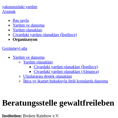
yakınınızdaki yardım
Aramak
Baş sayfa
Yardım ve danışma
Yardım olanakları
Civardaki yardım olanakları (İngilizce)
Organizasyon
Gezinmeyi atla
Yardım ve danışma
Yardım olanakları
Civardaki yardım olanakları (İngilizce)
Civardaki yardım olanakları (Almanca)
Uluslararası destek olanakları
İltica ve ikamet hukukuyla ilgili konularda danışma
Beratungsstelle gewaltfreileben
Institution:
Broken Rainbow e.V.