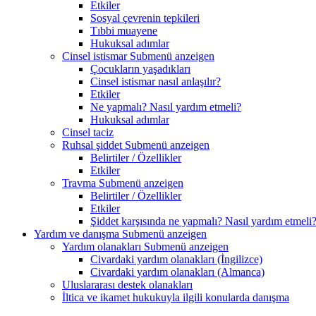
Etkiler
Sosyal çevrenin tepkileri
Tıbbi muayene
Hukuksal adımlar
Cinsel istismar
Submenü anzeigen
Çocukların yaşadıkları
Cinsel istismar nasıl anlaşılır?
Etkiler
Ne yapmalı? Nasıl yardım etmeli?
Hukuksal adımlar
Cinsel taciz
Ruhsal şiddet
Submenü anzeigen
Belirtiler / Özellikler
Etkiler
Travma
Submenü anzeigen
Belirtiler / Özellikler
Etkiler
Şiddet karşısında ne yapmalı? Nasıl yardım etmeli
Yardım ve danışma
Submenü anzeigen
Yardım olanakları
Submenü anzeigen
Civardaki yardım olanakları (İngilizce)
Civardaki yardım olanakları (Almanca)
Uluslararası destek olanakları
İltica ve ikamet hukukuyla ilgili konularda danışma