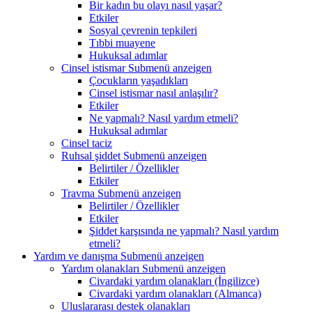
Bir kadın bu olayı nasıl yaşar?
Etkiler
Sosyal çevrenin tepkileri
Tıbbi muayene
Hukuksal adımlar
Cinsel istismar
Submenü anzeigen
Çocukların yaşadıkları
Cinsel istismar nasıl anlaşılır?
Etkiler
Ne yapmalı? Nasıl yardım etmeli?
Hukuksal adımlar
Cinsel taciz
Ruhsal şiddet
Submenü anzeigen
Belirtiler / Özellikler
Etkiler
Travma
Submenü anzeigen
Belirtiler / Özellikler
Etkiler
Şiddet karşısında ne yapmalı? Nasıl yardım
etmeli?
Yardım ve danışma
Submenü anzeigen
Yardım olanakları
Submenü anzeigen
Civardaki yardım olanakları (İngilizce)
Civardaki yardım olanakları (Almanca)
Uluslararası destek olanakları