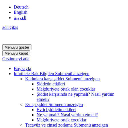
Deutsch
English
العربية
acil çıkış
Menüyü göster
Menüyü kapat
Gezinmeyi atla
Baş sayfa
Infothek/ Bak Bilgilen
Submenü anzeigen
Kadınlara karşı şiddet
Submenü anzeigen
Şiddetin etkileri
Mağduriyete ortak olan çocuklar
Şiddet karşısında ne yapmalı? Nasıl yardım
etmeli?
Ev içi şiddet
Submenü anzeigen
Ev içi şiddetin etkileri
Ne yapmalı? Nasıl yardım etmeli?
Mağduriyete ortak çocuklar
Tecavüz ve cinsel zorlama
Submenü anzeigen