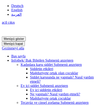
Deutsch
English
العربية
acil çıkış
Menüyü göster
Menüyü kapat
Gezinmeyi atla
Baş sayfa
Infothek/ Bak Bilgilen
Submenü anzeigen
Kadınlara karşı şiddet
Submenü anzeigen
Şiddetin etkileri
Mağduriyete ortak olan çocuklar
Şiddet karşısında ne yapmalı? Nasıl yardım
etmeli?
Ev içi şiddet
Submenü anzeigen
Ev içi şiddetin etkileri
Ne yapmalı? Nasıl yardım etmeli?
Mağduriyete ortak çocuklar
Tecavüz ve cinsel zorlama
Submenü anzeigen