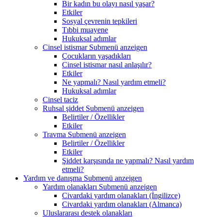
Bir kadın bu olayı nasıl yaşar?
Etkiler
Sosyal çevrenin tepkileri
Tıbbi muayene
Hukuksal adımlar
Cinsel istismar
Submenü anzeigen
Çocukların yaşadıkları
Cinsel istismar nasıl anlaşılır?
Etkiler
Ne yapmalı? Nasıl yardım etmeli?
Hukuksal adımlar
Cinsel taciz
Ruhsal şiddet
Submenü anzeigen
Belirtiler / Özellikler
Etkiler
Travma
Submenü anzeigen
Belirtiler / Özellikler
Etkiler
Şiddet karşısında ne yapmalı? Nasıl yardım
etmeli?
Yardım ve danışma
Submenü anzeigen
Yardım olanakları
Submenü anzeigen
Civardaki yardım olanakları (İngilizce)
Civardaki yardım olanakları (Almanca)
Uluslararası destek olanakları