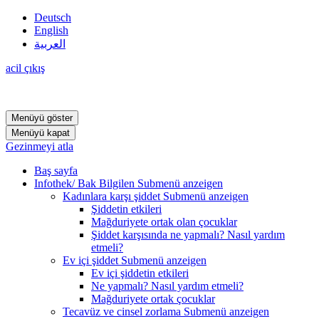
Deutsch
English
العربية
acil çıkış
Menüyü göster
Menüyü kapat
Gezinmeyi atla
Baş sayfa
Infothek/ Bak Bilgilen
Submenü anzeigen
Kadınlara karşı şiddet
Submenü anzeigen
Şiddetin etkileri
Mağduriyete ortak olan çocuklar
Şiddet karşısında ne yapmalı? Nasıl yardım
etmeli?
Ev içi şiddet
Submenü anzeigen
Ev içi şiddetin etkileri
Ne yapmalı? Nasıl yardım etmeli?
Mağduriyete ortak çocuklar
Tecavüz ve cinsel zorlama
Submenü anzeigen