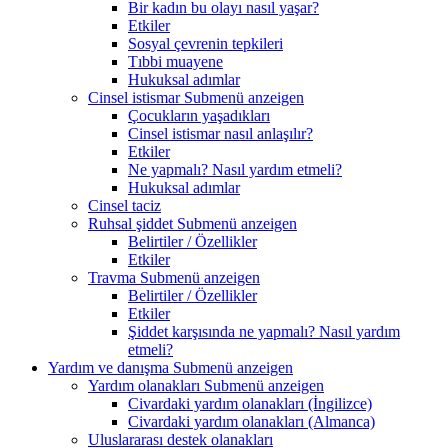
Bir kadın bu olayı nasıl yaşar?
Etkiler
Sosyal çevrenin tepkileri
Tıbbi muayene
Hukuksal adımlar
Cinsel istismar
Submenü anzeigen
Çocukların yaşadıkları
Cinsel istismar nasıl anlaşılır?
Etkiler
Ne yapmalı? Nasıl yardım etmeli?
Hukuksal adımlar
Cinsel taciz
Ruhsal şiddet
Submenü anzeigen
Belirtiler / Özellikler
Etkiler
Travma
Submenü anzeigen
Belirtiler / Özellikler
Etkiler
Şiddet karşısında ne yapmalı? Nasıl yardım
etmeli?
Yardım ve danışma
Submenü anzeigen
Yardım olanakları
Submenü anzeigen
Civardaki yardım olanakları (İngilizce)
Civardaki yardım olanakları (Almanca)
Uluslararası destek olanakları