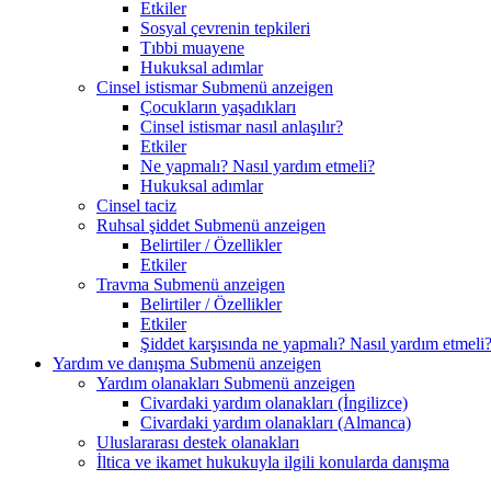
Etkiler
Sosyal çevrenin tepkileri
Tıbbi muayene
Hukuksal adımlar
Cinsel istismar
Submenü anzeigen
Çocukların yaşadıkları
Cinsel istismar nasıl anlaşılır?
Etkiler
Ne yapmalı? Nasıl yardım etmeli?
Hukuksal adımlar
Cinsel taciz
Ruhsal şiddet
Submenü anzeigen
Belirtiler / Özellikler
Etkiler
Travma
Submenü anzeigen
Belirtiler / Özellikler
Etkiler
Şiddet karşısında ne yapmalı? Nasıl yardım etmeli
Yardım ve danışma
Submenü anzeigen
Yardım olanakları
Submenü anzeigen
Civardaki yardım olanakları (İngilizce)
Civardaki yardım olanakları (Almanca)
Uluslararası destek olanakları
İltica ve ikamet hukukuyla ilgili konularda danışma