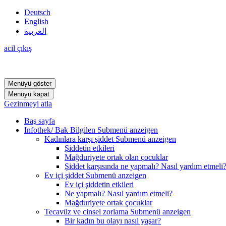
Deutsch
English
العربية
acil çıkış
Menüyü göster
Menüyü kapat
Gezinmeyi atla
Baş sayfa
Infothek/ Bak Bilgilen
Submenü anzeigen
Kadınlara karşı şiddet
Submenü anzeigen
Şiddetin etkileri
Mağduriyete ortak olan çocuklar
Şiddet karşısında ne yapmalı? Nasıl yardım etmeli
Ev içi şiddet
Submenü anzeigen
Ev içi şiddetin etkileri
Ne yapmalı? Nasıl yardım etmeli?
Mağduriyete ortak çocuklar
Tecavüz ve cinsel zorlama
Submenü anzeigen
Bir kadın bu olayı nasıl yaşar?