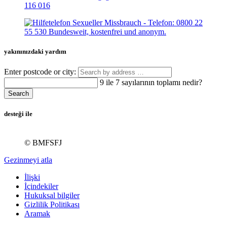
yakınınızdaki yardım
Enter postcode or city:
9 ile 7 sayılarının toplamı nedir?
Search
desteği ile
© BMFSFJ
Gezinmeyi atla
İlişki
İçindekiler
Hukuksal bilgiler
Gizlilik Politikası
Aramak