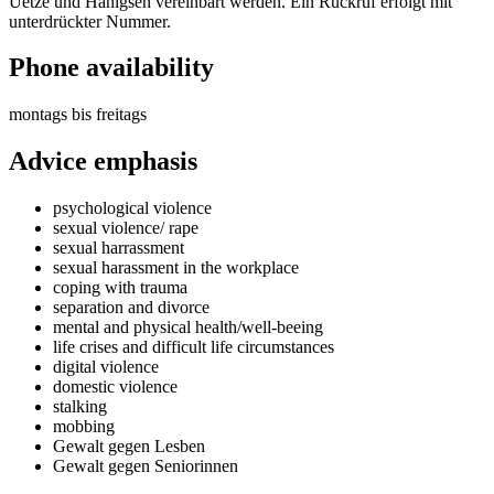
Uetze und Hänigsen vereinbart werden. Ein Rückruf erfolgt mit
unterdrückter Nummer.
Phone availability
montags bis freitags
Advice emphasis
psychological violence
sexual violence/ rape
sexual harrassment
sexual harassment in the workplace
coping with trauma
separation and divorce
mental and physical health/well-beeing
life crises and difficult life circumstances
digital violence
domestic violence
stalking
mobbing
Gewalt gegen Lesben
Gewalt gegen Seniorinnen