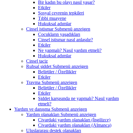
Bir kadın bu olayı nasıl yaşar?
Etkiler
Sosyal çevrenin tepkileri
Tıbbi muayene
Hukuksal adımlar
Cinsel istismar
Submenü anzeigen
Çocukların yaşadıkları
Cinsel istismar nasıl anlaşılır?
Etkiler
Ne yapmalı? Nasıl yardım etmeli?
Hukuksal adımlar
Cinsel taciz
Ruhsal şiddet
Submenü anzeigen
Belirtiler / Özellikler
Etkiler
Travma
Submenü anzeigen
Belirtiler / Özellikler
Etkiler
Şiddet karşısında ne yapmalı? Nasıl yardım
etmeli?
Yardım ve danışma
Submenü anzeigen
Yardım olanakları
Submenü anzeigen
Civardaki yardım olanakları (İngilizce)
Civardaki yardım olanakları (Almanca)
Uluslararası destek olanakları