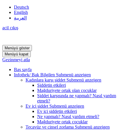
Deutsch
English
العربية
acil çıkış
Menüyü göster
Menüyü kapat
Gezinmeyi atla
Baş sayfa
Infothek/ Bak Bilgilen
Submenü anzeigen
Kadınlara karşı şiddet
Submenü anzeigen
Şiddetin etkileri
Mağduriyete ortak olan çocuklar
Şiddet karşısında ne yapmalı? Nasıl yardım
etmeli?
Ev içi şiddet
Submenü anzeigen
Ev içi şiddetin etkileri
Ne yapmalı? Nasıl yardım etmeli?
Mağduriyete ortak çocuklar
Tecavüz ve cinsel zorlama
Submenü anzeigen