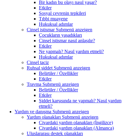
Bir kadın bu olayı nasıl yaşar?
Etkiler
Sosyal çevrenin tepkileri
Tıbbi muayene
Hukuksal adımlar
Cinsel istismar
Submenü anzeigen
Çocukların yaşadıkları
Cinsel istismar nasıl anlaşılır?
Etkiler
Ne yapmalı? Nasıl yardım etmeli?
Hukuksal adımlar
Cinsel taciz
Ruhsal şiddet
Submenü anzeigen
Belirtiler / Özellikler
Etkiler
Travma
Submenü anzeigen
Belirtiler / Özellikler
Etkiler
Şiddet karşısında ne yapmalı? Nasıl yardım
etmeli?
Yardım ve danışma
Submenü anzeigen
Yardım olanakları
Submenü anzeigen
Civardaki yardım olanakları (İngilizce)
Civardaki yardım olanakları (Almanca)
Uluslararası destek olanakları