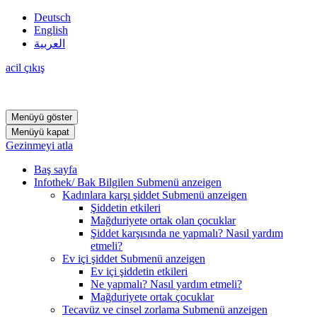
Deutsch
English
العربية
acil çıkış
Menüyü göster
Menüyü kapat
Gezinmeyi atla
Baş sayfa
Infothek/ Bak Bilgilen
Submenü anzeigen
Kadınlara karşı şiddet
Submenü anzeigen
Şiddetin etkileri
Mağduriyete ortak olan çocuklar
Şiddet karşısında ne yapmalı? Nasıl yardım
etmeli?
Ev içi şiddet
Submenü anzeigen
Ev içi şiddetin etkileri
Ne yapmalı? Nasıl yardım etmeli?
Mağduriyete ortak çocuklar
Tecavüz ve cinsel zorlama
Submenü anzeigen