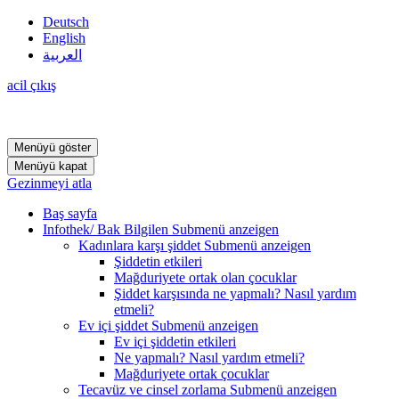
Deutsch
English
العربية
acil çıkış
Menüyü göster
Menüyü kapat
Gezinmeyi atla
Baş sayfa
Infothek/ Bak Bilgilen
Submenü anzeigen
Kadınlara karşı şiddet
Submenü anzeigen
Şiddetin etkileri
Mağduriyete ortak olan çocuklar
Şiddet karşısında ne yapmalı? Nasıl yardım
etmeli?
Ev içi şiddet
Submenü anzeigen
Ev içi şiddetin etkileri
Ne yapmalı? Nasıl yardım etmeli?
Mağduriyete ortak çocuklar
Tecavüz ve cinsel zorlama
Submenü anzeigen