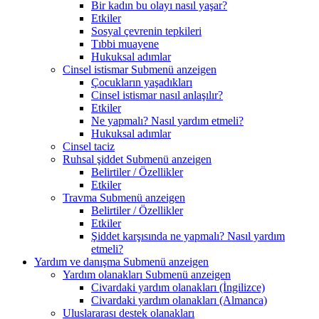
Bir kadın bu olayı nasıl yaşar?
Etkiler
Sosyal çevrenin tepkileri
Tıbbi muayene
Hukuksal adımlar
Cinsel istismar
Submenü anzeigen
Çocukların yaşadıkları
Cinsel istismar nasıl anlaşılır?
Etkiler
Ne yapmalı? Nasıl yardım etmeli?
Hukuksal adımlar
Cinsel taciz
Ruhsal şiddet
Submenü anzeigen
Belirtiler / Özellikler
Etkiler
Travma
Submenü anzeigen
Belirtiler / Özellikler
Etkiler
Şiddet karşısında ne yapmalı? Nasıl yardım
etmeli?
Yardım ve danışma
Submenü anzeigen
Yardım olanakları
Submenü anzeigen
Civardaki yardım olanakları (İngilizce)
Civardaki yardım olanakları (Almanca)
Uluslararası destek olanakları