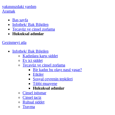
yakınınızdaki yardım
Aramak
Baş sayfa
Infothek/ Bak Bilgilen
Tecavüz ve cinsel zorlama
Hukuksal adımlar
Gezinmeyi atla
Infothek/ Bak Bilgilen
Kadınlara karşı şiddet
Ev içi şiddet
Tecavüz ve cinsel zorlama
Bir kadın bu olayı nasıl yaşar?
Etkiler
Sosyal çevrenin tepkileri
Tıbbi muayene
Hukuksal adımlar
Cinsel istismar
Cinsel taciz
Ruhsal şiddet
Travma