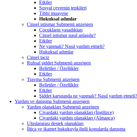
Etkiler
Sosyal çevrenin tepkileri
Tıbbi muayene
Hukuksal adımlar
Cinsel istismar
Submenü anzeigen
Çocukların yaşadıkları
Cinsel istismar nasıl anlaşılır?
Etkiler
Ne yapmalı? Nasıl yardım etmeli?
Hukuksal adımlar
Cinsel taciz
Ruhsal şiddet
Submenü anzeigen
Belirtiler / Özellikler
Etkiler
Travma
Submenü anzeigen
Belirtiler / Özellikler
Etkiler
Şiddet karşısında ne yapmalı? Nasıl yardım etmeli
Yardım ve danışma
Submenü anzeigen
Yardım olanakları
Submenü anzeigen
Civardaki yardım olanakları (İngilizce)
Civardaki yardım olanakları (Almanca)
Uluslararası destek olanakları
İltica ve ikamet hukukuyla ilgili konularda danışma