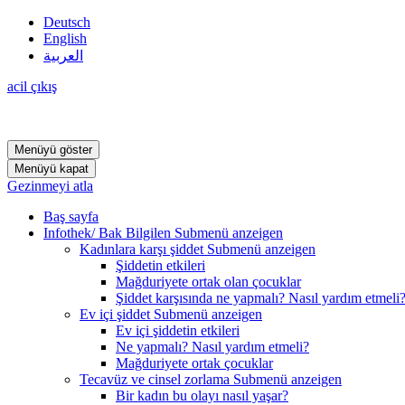
Deutsch
English
العربية
acil çıkış
Menüyü göster
Menüyü kapat
Gezinmeyi atla
Baş sayfa
Infothek/ Bak Bilgilen
Submenü anzeigen
Kadınlara karşı şiddet
Submenü anzeigen
Şiddetin etkileri
Mağduriyete ortak olan çocuklar
Şiddet karşısında ne yapmalı? Nasıl yardım etmeli
Ev içi şiddet
Submenü anzeigen
Ev içi şiddetin etkileri
Ne yapmalı? Nasıl yardım etmeli?
Mağduriyete ortak çocuklar
Tecavüz ve cinsel zorlama
Submenü anzeigen
Bir kadın bu olayı nasıl yaşar?