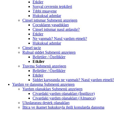
Etkiler
Sosyal çevrenin tepkileri
Tıbbi muayene
Hukuksal adımlar
Cinsel istismar
Submenü anzeigen
Çocukların yaşadıkları
Cinsel istismar nasıl anlaşılır?
Etkiler
Ne yapmalı? Nasıl yardım etmeli?
Hukuksal adımlar
Cinsel taciz
Ruhsal şiddet
Submenü anzeigen
Belirtiler / Özellikler
Etkiler
Travma
Submenü anzeigen
Belirtiler / Özellikler
Etkiler
Şiddet karşısında ne yapmalı? Nasıl yardım etmeli
Yardım ve danışma
Submenü anzeigen
Yardım olanakları
Submenü anzeigen
Civardaki yardım olanakları (İngilizce)
Civardaki yardım olanakları (Almanca)
Uluslararası destek olanakları
İltica ve ikamet hukukuyla ilgili konularda danışma