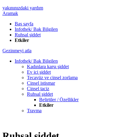
yakınınızdaki yardım
Aramak
Baş sayfa
Infothek/ Bak Bilgilen
Ruhsal şiddet
Etkiler
Gezinmeyi atla
Infothek/ Bak Bilgilen
Kadınlara karşı şiddet
Ev içi şiddet
Tecavüz ve cinsel zorlama
Cinsel istismar
Cinsel taciz
Ruhsal şiddet
Belirtiler / Özellikler
Etkiler
Travma
Ruhsal şiddet