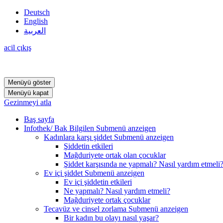
Deutsch
English
العربية
acil çıkış
Menüyü göster
Menüyü kapat
Gezinmeyi atla
Baş sayfa
Infothek/ Bak Bilgilen
Submenü anzeigen
Kadınlara karşı şiddet
Submenü anzeigen
Şiddetin etkileri
Mağduriyete ortak olan çocuklar
Şiddet karşısında ne yapmalı? Nasıl yardım etmeli
Ev içi şiddet
Submenü anzeigen
Ev içi şiddetin etkileri
Ne yapmalı? Nasıl yardım etmeli?
Mağduriyete ortak çocuklar
Tecavüz ve cinsel zorlama
Submenü anzeigen
Bir kadın bu olayı nasıl yaşar?