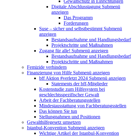
Gewaltschutz in Einrichtungen
Digitale Abschlusstagung
Submenü
anzeigen
Das Programm
Forderungen
Suse – sicher und selbstbestimmt
Submenü
anzeigen
Bestandsaufnahme und Handlungsbedarf
Projektschritte und Maßnahmen
Zugang für alle!
Submenü anzeigen
Bestandsaufnahme und Handlungsbedarf
Projektschritte und Maßnahmen
Femizide verhindern
Finanzierung von Hilfe
Submenü anzeigen
bff Aktion #verletzt 2024
Submenü anzeigen
Statements der bff-Mitglieder
Kostenstudie zum Hilfesystem bei
geschlechtsspezifischer Gewalt
Arbeit der Fachberatungsstellen
Mindestausstattung von Fachberatungsstellen
Das können Sie tun
Stellungnahmen und Positionen
Gewalthilfegesetz umsetzen
Istanbul-Konvention
Submenü anzeigen
Wichtige Artikel der Istanbul-Konvention