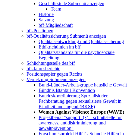
Geschäftsstelle
Submenü anzeigen
Team
Historie
Satzung
bff-Mitgliedschaft
bff-Positionen
bff-Qualitätssicherung
Submenü anzeigen
Qualitätsentwicklung und Qualitätssicherung
Ethikrichtlinien im bff
Qualitätsstandards für die psychosoziale
Begleitung
Schlichtungsstelle des bff
bff-Jahresberichte
Positionspapier gegen Rechts
Vernetzung
Submenü anzeigen
Bund-Länder-Arbeitsgruppe häusliche Gewalt
Bündnis Istanbul-Konvention
Bundeskoordinierung Spezialisierter
Fachberatung gegen sexualisierte Gewalt in
Kindheit und Jugend (BKSF)
Women Against Violence Europe (WAVE)
Projektbeirat "support f(x) – schnittstelle für
awareness, antidiskriminierung und
gewaltprävention"
Forschungsprojekt HilfT - Schnelle Hilfen in