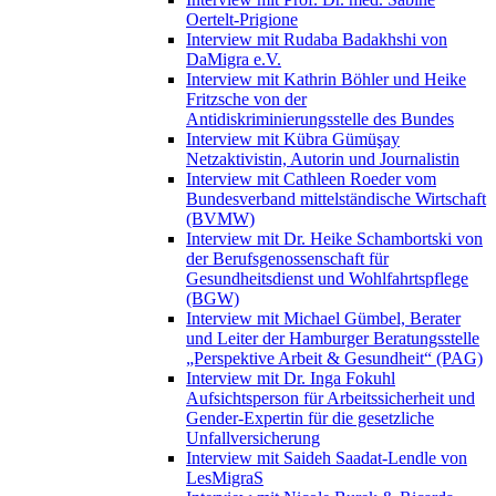
Oertelt-Prigione
Interview mit Rudaba Badakhshi von
DaMigra e.V.
Interview mit Kathrin Böhler und Heike
Fritzsche von der
Antidiskriminierungsstelle des Bundes
Interview mit Kübra Gümüşay
Netzaktivistin, Autorin und Journalistin
Interview mit Cathleen Roeder vom
Bundesverband mittelständische Wirtschaft
(BVMW)
Interview mit Dr. Heike Schambortski von
der Berufsgenossenschaft für
Gesundheitsdienst und Wohlfahrtspflege
(BGW)
Interview mit Michael Gümbel, Berater
und Leiter der Hamburger Beratungsstelle
„Perspektive Arbeit & Gesundheit“ (PAG)
Interview mit Dr. Inga Fokuhl
Aufsichtsperson für Arbeitssicherheit und
Gender-Expertin für die gesetzliche
Unfallversicherung
Interview mit Saideh Saadat-Lendle von
LesMigraS