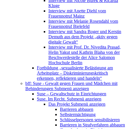
Interview mit Nicole Burek & Ricarda
Kluge
Interview mit Anette Diehl vom
Frauennotruf Mainz
Interview mit Melanie Rosendahl vom
Frauennotruf Bielefeld
Interview mit Sandra Boger und Kerstin
Demuth aus dem Projekt „aktiv gegen
digitale Gewalt“
Interview mit Prof. Dr. Nivedita Prasad,
Helin Yakut und Kathrin Blaha von der
Beschwerdestelle der Alice Salomon
Hochschule Berlin
Fortbildung „sexualisierte Belästigung am
Arbeitsplatz – Diskriminierungskritisch
erkennen, reflektieren und handeln“
bff: Suse - Gewalt gegen Frauen und Mädchen mit
Behinderungen
Submenü anzeigen
Suse – Gewaltschutz in Einrichtungen
Suse. Im Recht.
Submenü anzeigen
Das Projekt
Submenü anzeigen
Barrieren abbauen
Selbstermächtigung
Schlüsselpersonen sensibilisieren
Barrieren in Strafverfahren abbauen