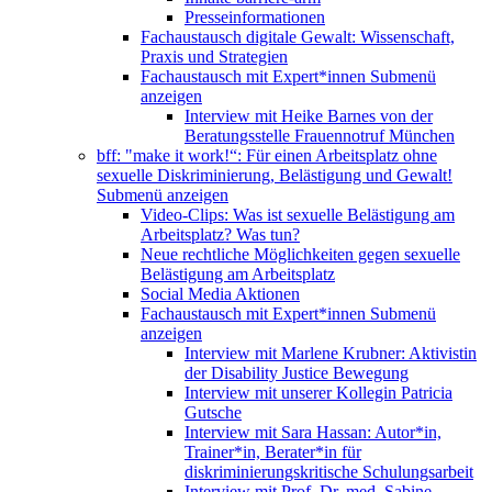
Presseinformationen
Fachaustausch digitale Gewalt: Wissenschaft,
Praxis und Strategien
Fachaustausch mit Expert*innen
Submenü
anzeigen
Interview mit Heike Barnes von der
Beratungsstelle Frauennotruf München
bff: "make it work!“: Für einen Arbeitsplatz ohne
sexuelle Diskriminierung, Belästigung und Gewalt!
Submenü anzeigen
Video-Clips: Was ist sexuelle Belästigung am
Arbeitsplatz? Was tun?
Neue rechtliche Möglichkeiten gegen sexuelle
Belästigung am Arbeitsplatz
Social Media Aktionen
Fachaustausch mit Expert*innen
Submenü
anzeigen
Interview mit Marlene Krubner: Aktivistin
der Disability Justice Bewegung
Interview mit unserer Kollegin Patricia
Gutsche
Interview mit Sara Hassan: Autor*in,
Trainer*in, Berater*in für
diskriminierungskritische Schulungsarbeit
Interview mit Prof. Dr. med. Sabine