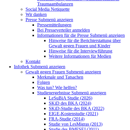
Traumaambulanzen
Social Media Netiquette
Wir danken
Presse
Submenü anzeigen
Pressemitteilungen
Bei Presseverteiler anmelden
Informationen für die Presse
Submenü anzeigen
Hinweise für die Berichterstattung über
Gewalt gegen Frauen und Kinder
Hinweise für die Interviewführung
Weitere Informationen für Medien
Kontakt
Infothek
Submenü anzeigen
Gewalt gegen Frauen
Submenü anzeigen
Merkmale und Tatsachen
Folgen
Was tun? Wie helfen?
Studienergebnisse
Submenü anzeigen
LeSuBiA Studie (2026)
SKiD des BKA (2024)
SKiD-Studie des BKA (2022)
EIGE-Kostenstudie (2021)
FRA-Studie (2014)
Studie von LesMigras (2013)
Studie des BMFSFJ (2011)