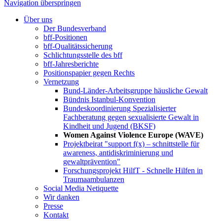
Navigation überspringen
Über uns
Der Bundesverband
bff-Positionen
bff-Qualitätssicherung
Schlichtungsstelle des bff
bff-Jahresberichte
Positionspapier gegen Rechts
Vernetzung
Bund-Länder-Arbeitsgruppe häusliche Gewalt
Bündnis Istanbul-Konvention
Bundeskoordinierung Spezialisierter
Fachberatung gegen sexualisierte Gewalt in
Kindheit und Jugend (BKSF)
Women Against Violence Europe (WAVE)
Projektbeirat "support f(x) – schnittstelle für
awareness, antidiskriminierung und
gewaltprävention"
Forschungsprojekt HilfT - Schnelle Hilfen in
Traumaambulanzen
Social Media Netiquette
Wir danken
Presse
Kontakt