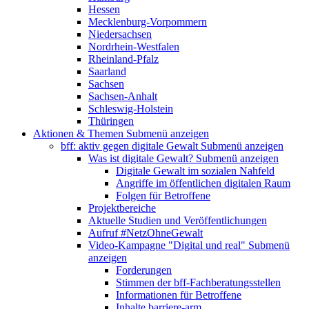
Hessen
Mecklenburg-Vorpommern
Niedersachsen
Nordrhein-Westfalen
Rheinland-Pfalz
Saarland
Sachsen
Sachsen-Anhalt
Schleswig-Holstein
Thüringen
Aktionen & Themen
Submenü anzeigen
bff: aktiv gegen digitale Gewalt
Submenü anzeigen
Was ist digitale Gewalt?
Submenü anzeigen
Digitale Gewalt im sozialen Nahfeld
Angriffe im öffentlichen digitalen Raum
Folgen für Betroffene
Projektbereiche
Aktuelle Studien und Veröffentlichungen
Aufruf #NetzOhneGewalt
Video-Kampagne "Digital und real"
Submenü
anzeigen
Forderungen
Stimmen der bff-Fachberatungsstellen
Informationen für Betroffene
Inhalte barriere-arm