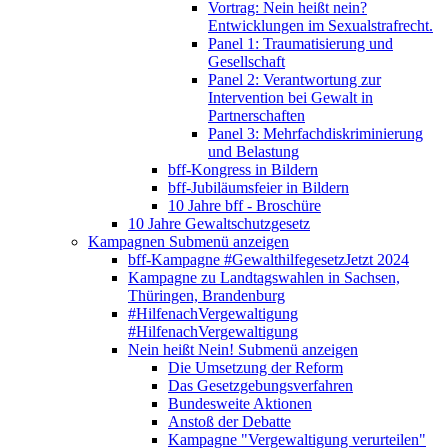
Vortrag: Nein heißt nein?
Entwicklungen im Sexualstrafrecht.
Panel 1: Traumatisierung und
Gesellschaft
Panel 2: Verantwortung zur
Intervention bei Gewalt in
Partnerschaften
Panel 3: Mehrfachdiskriminierung
und Belastung
bff-Kongress in Bildern
bff-Jubiläumsfeier in Bildern
10 Jahre bff - Broschüre
10 Jahre Gewaltschutzgesetz
Kampagnen
Submenü anzeigen
bff-Kampagne #GewalthilfegesetzJetzt 2024
Kampagne zu Landtagswahlen in Sachsen,
Thüringen, Brandenburg
#HilfenachVergewaltigung
#HilfenachVergewaltigung
Nein heißt Nein!
Submenü anzeigen
Die Umsetzung der Reform
Das Gesetzgebungsverfahren
Bundesweite Aktionen
Anstoß der Debatte
Kampagne "Vergewaltigung verurteilen"