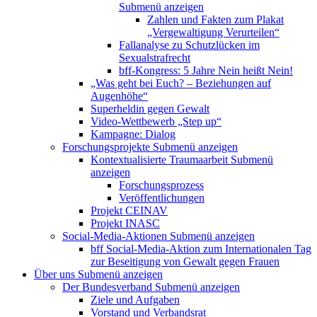
Submenü anzeigen
Zahlen und Fakten zum Plakat
„Vergewaltigung Verurteilen“
Fallanalyse zu Schutzlücken im
Sexualstrafrecht
bff-Kongress: 5 Jahre Nein heißt Nein!
„Was geht bei Euch? – Beziehungen auf
Augenhöhe“
Superheldin gegen Gewalt
Video-Wettbewerb „Step up“
Kampagne: Dialog
Forschungsprojekte
Submenü anzeigen
Kontextualisierte Traumaarbeit
Submenü
anzeigen
Forschungsprozess
Veröffentlichungen
Projekt CEINAV
Projekt INASC
Social-Media-Aktionen
Submenü anzeigen
bff Social-Media-Aktion zum Internationalen Tag
zur Beseitigung von Gewalt gegen Frauen
Über uns
Submenü anzeigen
Der Bundesverband
Submenü anzeigen
Ziele und Aufgaben
Vorstand und Verbandsrat