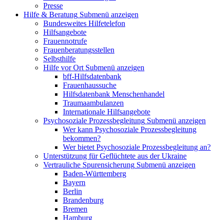
Presse
Hilfe & Beratung
Submenü anzeigen
Bundesweites Hilfetelefon
Hilfsangebote
Frauennotrufe
Frauenberatungsstellen
Selbsthilfe
Hilfe vor Ort
Submenü anzeigen
bff-Hilfsdatenbank
Frauenhaussuche
Hilfsdatenbank Menschenhandel
Traumaambulanzen
Internationale Hilfsangebote
Psychosoziale Prozessbegleitung
Submenü anzeigen
Wer kann Psychosoziale Prozessbegleitung
bekommen?
Wer bietet Psychosoziale Prozessbegleitung an?
Unterstützung für Geflüchtete aus der Ukraine
Vertrauliche Spurensicherung
Submenü anzeigen
Baden-Württemberg
Bayern
Berlin
Brandenburg
Bremen
Hamburg