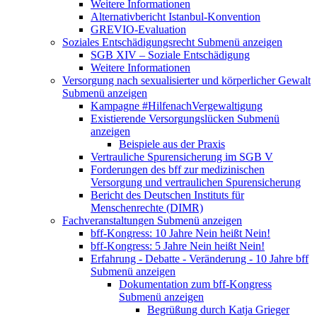
Weitere Informationen
Alternativbericht Istanbul-Konvention
GREVIO-Evaluation
Soziales Entschädigungsrecht
Submenü anzeigen
SGB XIV – Soziale Entschädigung
Weitere Informationen
Versorgung nach sexualisierter und körperlicher Gewalt
Submenü anzeigen
Kampagne #HilfenachVergewaltigung
Existierende Versorgungslücken
Submenü
anzeigen
Beispiele aus der Praxis
Vertrauliche Spurensicherung im SGB V
Forderungen des bff zur medizinischen
Versorgung und vertraulichen Spurensicherung
Bericht des Deutschen Instituts für
Menschenrechte (DIMR)
Fachveranstaltungen
Submenü anzeigen
bff-Kongress: 10 Jahre Nein heißt Nein!
bff-Kongress: 5 Jahre Nein heißt Nein!
Erfahrung - Debatte - Veränderung - 10 Jahre bff
Submenü anzeigen
Dokumentation zum bff-Kongress
Submenü anzeigen
Begrüßung durch Katja Grieger